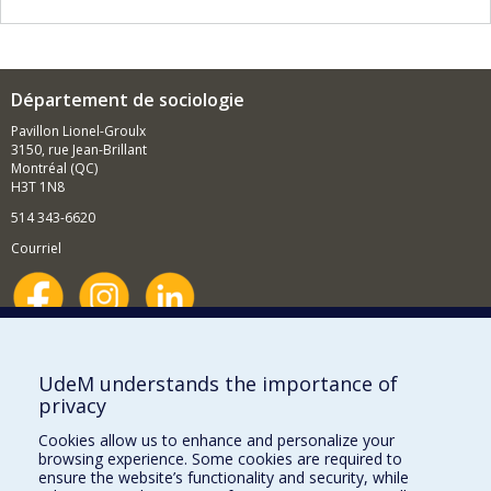
Département de sociologie
Pavillon Lionel-Groulx
3150, rue Jean-Brillant
Montréal (QC)
H3T 1N8
514 343-6620
Courriel
Nouvelles et événements
Comment soutenir le Département?
UdeM understands the importance of
privacy
BESOIN D'AIDE?
Cookies allow us to enhance and personalize your
Plan du site
browsing experience. Some cookies are required to
Signaler une erreur
ensure the website’s functionality and security, while