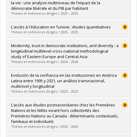
Cycle :
Master's
la vie : une analyse multiniveau de l'impact de la
Grade :
M. Sc.
démocratie libérale et du PIB par habitant
Lien vers le document dans Papyrus
Thèses et mémoires dirigés / 2025 - 2025
Graduate :
Leroux, Shawn
L'accès à l'éducation en Tunisie : études quantitatives
Cycle :
Master's
Thèses et mémoires dirigés / 2025 - 2025
Grade :
M. Sc.
Lien vers le document dans Papyrus
Graduate :
Smaoui, Amina
Modernity, trust in democratic institutions, and diversity : a
Cycle :
Master's
longitudinal multilevel cross-national methodological
Grade :
M. Sc.
study of Eastern Europe and Central Asia
Lien vers le document dans Papyrus
Thèses et mémoires dirigés / 2024 - 2024
Graduate :
Wutchiett, David
Evolución de la confianza en las instituciones en América
Cycle :
Doctoral
Latina entre 1995 y 2021, un análisis transnacional,
Grade :
Ph. D.
multinivel y longitudinal
Lien vers le document dans Papyrus
Thèses et mémoires dirigés / 2023 - 2023
Graduate :
Pena Ibarra, Luis Patricio
L’accès aux études postsecondaires chez les Premières
Cycle :
Doctoral
Nations et les Métis vivant hors collectivités des
Grade :
Ph. D.
Premières Nations au Canada : déterminants contextuels,
Lien vers le document dans Papyrus
familiaux et individuels
Thèses et mémoires dirigés / 2020 - 2020