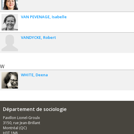
VAN PEVENAGE
Isabelle
VANDYCKE
Robert
W
WHITE
Deena
Département de sociologie
Pavillon Lionel-Groulx
3150, rue Jean-Brillant
Montréal (QC)
H3T 1N8