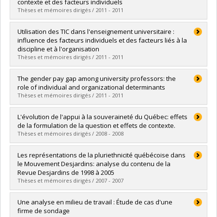
Lien vers le document dans Papyrus
contexte et des facteurs individuels
Thèses et mémoires dirigés / 2011 - 2011
Graduate :
Deslauriers, Mélanie
Utilisation des TIC dans l'enseignement universitaire :
Cycle :
Master's
influence des facteurs individuels et des facteurs liés à la
Grade :
M. Sc.
discipline et à l'organisation
Lien vers le document dans Papyrus
Thèses et mémoires dirigés / 2011 - 2011
Graduate :
Rheault, Marianne
The gender pay gap among university professors: the
Cycle :
Master's
role of individual and organizational determinants
Grade :
M. Sc.
Thèses et mémoires dirigés / 2011 - 2011
Lien vers le document dans Papyrus
Graduate :
Doucet, Christine
L'évolution de l'appui à la souveraineté du Québec: effets
Cycle :
Doctoral
de la formulation de la question et effets de contexte.
Grade :
Ph. D.
Thèses et mémoires dirigés / 2008 - 2008
Lien vers le document dans Papyrus
Graduate :
Yale, François
Les représentations de la pluriethnicité québécoise dans
Cycle :
Master's
le Mouvement Desjardins: analyse du contenu de la
Grade :
M. Sc.
Revue Desjardins de 1998 à 2005
Lien vers le document dans Papyrus
Thèses et mémoires dirigés / 2007 - 2007
Graduate :
Léveillé, Frédéric
Une analyse en milieu de travail : Étude de cas d'une
Cycle :
Master's
firme de sondage