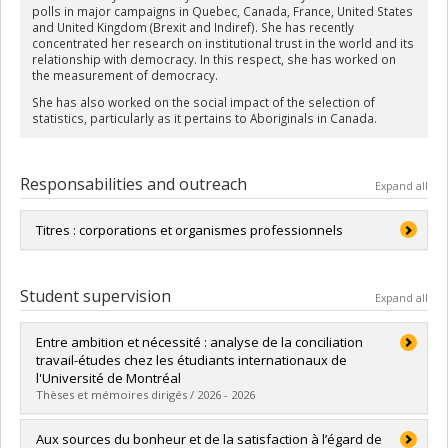
polls in major campaigns in Quebec, Canada, France, United States
and United Kingdom (Brexit and Indiref). She has recently
concentrated her research on institutional trust in the world and its
relationship with democracy. In this respect, she has worked on
the measurement of democracy.
She has also worked on the social impact of the selection of
statistics, particularly as it pertains to Aboriginals in Canada.
Responsabilities and outreach
Expand all
Titres : corporations et organismes professionnels
World Association for Public Opinion Research (WAPOR)
Student supervision
Expand all
Entre ambition et nécessité : analyse de la conciliation
travail-études chez les étudiants internationaux de
l'Université de Montréal
Thèses et mémoires dirigés / 2026 - 2026
Graduate :
Pelletier, Anthony
Aux sources du bonheur et de la satisfaction à l’égard de