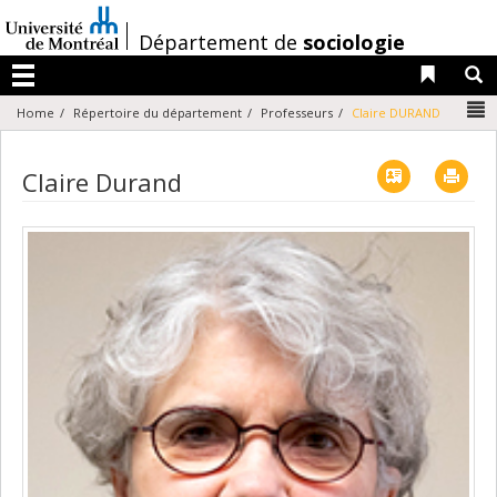
Passer
au
/
Département de
sociologie
contenu
Liens 
R
Menu
N
Home
Répertoire du département
Professeurs
Claire DURAND
Vcard
Imp
Claire Durand