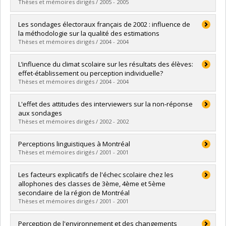
Grade :
M. Sc.
Thèses et mémoires dirigés / 2005 - 2005
Lien vers le document dans Papyrus
Graduate :
Gagnon, Marie-Ève
Les sondages électoraux français de 2002 : influence de
Cycle :
Master's
la méthodologie sur la qualité des estimations
Grade :
M. Sc.
Thèses et mémoires dirigés / 2004 - 2004
Lien vers le document dans Papyrus
Graduate :
Larochelle, Mylène
L’influence du climat scolaire sur les résultats des élèves:
Cycle :
Master's
effet-établissement ou perception individuelle?
Grade :
M. Sc.
Thèses et mémoires dirigés / 2004 - 2004
Lien vers le document dans Papyrus
Graduate :
Brault, Marie-Christine
L'effet des attitudes des interviewers sur la non-réponse
Cycle :
Master's
aux sondages
Grade :
M. Sc.
Thèses et mémoires dirigés / 2002 - 2002
Lien vers le document dans Papyrus
Graduate :
Lemay, Michael
Perceptions linguistiques à Montréal
Cycle :
Master's
Thèses et mémoires dirigés / 2001 - 2001
Grade :
M. Sc.
Lien vers le document dans Papyrus
Graduate :
Laur, Elke
Les facteurs explicatifs de l'échec scolaire chez les
Cycle :
Doctoral
allophones des classes de 3ème, 4ème et 5ème
Grade :
Ph. D.
secondaire de la région de Montréal
Lien vers le document dans Papyrus
Thèses et mémoires dirigés / 2001 - 2001
Graduate :
Borvil, Achille Dadly
Perception de l'environnement et des changements