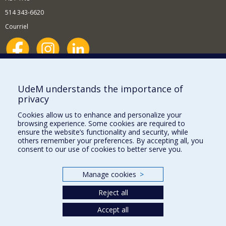
514 343-6620
Courriel
Nouvelles et événements
Comment soutenir le Département?
UdeM understands the importance of
privacy
BESOIN D'AIDE?
Cookies allow us to enhance and personalize your
Plan du site
browsing experience. Some cookies are required to
Signaler une erreur
ensure the website’s functionality and security, while
others remember your preferences. By accepting all, you
Accessibilité
consent to our use of cookies to better serve you.
FACULTÉ DES ARTS ET DES SCIENCES
Manage cookies
>
Nos départements et écoles
Reject all
Nos centres d'études
Accept all
Nos programmes et cours