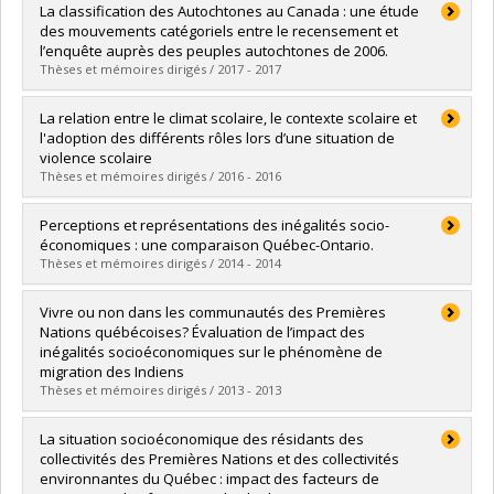
Graduate :
Kerdine, Halima
La classification des Autochtones au Canada : une étude
Cycle :
Master's
des mouvements catégoriels entre le recensement et
Grade :
M. Sc.
l’enquête auprès des peuples autochtones de 2006.
Lien vers le document dans Papyrus
Thèses et mémoires dirigés / 2017 - 2017
Graduate :
Massé François, Yves-Emmanuel
La relation entre le climat scolaire, le contexte scolaire et
Cycle :
Master's
l'adoption des différents rôles lors d’une situation de
Grade :
M. Sc.
violence scolaire
Lien vers le document dans Papyrus
Thèses et mémoires dirigés / 2016 - 2016
Graduate :
Pena Ibarra, Luis Patricio
Perceptions et représentations des inégalités socio-
Cycle :
Master's
économiques : une comparaison Québec-Ontario.
Grade :
M. Sc.
Thèses et mémoires dirigés / 2014 - 2014
Lien vers le document dans Papyrus
Graduate :
Desormeaux, Kimberlee
Vivre ou non dans les communautés des Premières
Cycle :
Master's
Nations québécoises? Évaluation de l’impact des
Grade :
M.A.
inégalités socioéconomiques sur le phénomène de
Lien vers le document dans Papyrus
migration des Indiens
Thèses et mémoires dirigés / 2013 - 2013
Graduate :
Meloche-Turcot, Émilie
La situation socioéconomique des résidants des
Cycle :
Master's
collectivités des Premières Nations et des collectivités
Grade :
M. Sc.
environnantes du Québec : impact des facteurs de