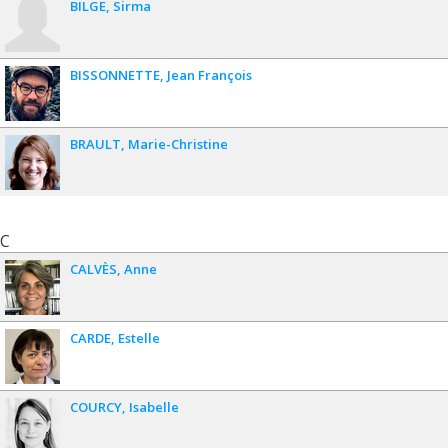
BILGE
Sirma
Marrakesh, Morocco, June 27-30, 2018.
Durand, C., P. Pelletier et D. Wutchiett,
Peut-on
regrouper les pays en fonction de l’évolution de leurs
caractéristiques socio-politiques et économiques pour mieux
BISSONNETTE
Jean François
comprendre la confiance envers le gouvernement? Chaire en
études électorales,, Département de science politique,
Montréal, Canada, 8 Mai, 2018.
BRAULT
Marie-Christine
Durand, C.
Surveys and Society, Grushin Conference,
Moscow, Russia, April 18, 2018.
Durand, C.
Historical analysis of Comparable Survey Data,
Moscow, Russia, April 18, 2018.
C
Durand, C. & P. Pelletier,
Looking for ways to characterize
CALVÈS
Anne
countries socio- politically and economically using longitudinal
data, Presented at the CSDI workshop, Limerick, Ireland,
March, 26-29, 2018.
Miller, D. et C. Durand,
African Opinion Trends in Context,
CARDE
Estelle
Africa Forum 2018, Nairobi, Kenya, February 23, 2018.
Durand, C.
Talking Public Opinion: Can we still trust polls?
/Parlons d’opinion publique : peut-on toujours faire confiance
COURCY
Isabelle
aux sondages? Conseil privé, Ottawa, Canada, 28 Novembre,
2017.