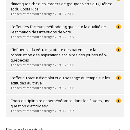
Cycle :
Master's
climatiques chez les leaders de groupes verts du Québec
Grade :
M. Sc.
et du Costa Rica
Lien vers le document dans Papyrus
Thèses et mémoires dirigés / 2000 - 2000
Graduate :
Perron, Bertrand
L'effet des facteurs méthodologiques sur la qualité de
Cycle :
Doctoral
l'estimation des intentions de vote
Grade :
Ph. D.
Thèses et mémoires dirigés / 1999 - 1999
Lien vers le document dans Papyrus
Graduate :
Vachon, Sébastien
L'influence du vécu migratoire des parents sur la
Cycle :
Master's
construction des aspirations scolaires des jeunes néo-
Grade :
M. Sc.
québécois
Lien vers le document dans Papyrus
Thèses et mémoires dirigés / 1998 - 1998
Graduate :
Tanguay, Isabelle
L'effet du statut d'emploi et du passage du temps sur les
Cycle :
Master's
attitudes au travail
Grade :
M. Sc.
Thèses et mémoires dirigés / 1998 - 1998
Lien vers le document dans Papyrus
Graduate :
Paradis, Catherine
Choix disciplinaire et persévérance dans les études, une
Cycle :
Master's
question d'attitudes?
Grade :
M. Sc.
Thèses et mémoires dirigés / 1997 - 1997
Lien vers le document dans Papyrus
Graduate :
Kuzminski, Frédéric
Cycle :
Master's
Research projects