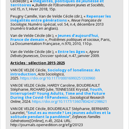
Cécile(dir.),
«
Inégalités, politiques de jeunesse et
territoires
»,
Bulletin de l’Observatoire Jeunes et Sociétés
,
vol.15, n.1, Hiver 2018, 15p.
Peugny Camille, Van de Velde Cécile (dir.), «
Repenser les
inégalités entre générations
»,
Revue Française de
Sociologie
, Numéro spécial, vol. 54, n.4, décembre 2013
(numéro traduit en anglais).
Van de Velde Cécile (dir.), «
Jeunes d’aujourd’hui,
France de demain
»,
Problèmes politiques et sociaux
, Paris,
La Documentation Française, n.970, 2010, 110 p.
Van de Velde Cécile (dir.), «
Entre les âges
»,
Agora
Débats/Jeunesses
, Dossier spécial, n.47, janvier 2009.
Articles : sélection 2015-2025
VAN DE VELDE Cécile,
Sociology of loneliness: An
introduction
,
Acta Sociologica
,
2025.
https://doi.org/10.1177/00016993251330960
VAN DE VELDE Cécile, HARDY Caroline, BOUDREAULT
Stéphanie, RICHARD Julie, TENNESSEE Krystal,
Youth,
Interrupted? Young Adults, Time and the Future
During the Covid-19 Pandemic
.
Sociological Research
Online
, 2024.
https://doi.org/10.1177/13607804241298621
VAN DE VELDE Cécile, BOUDREAULT Stéphanie, BERNIARD
Laureleï, “
Seul.es au monde ? Les jeunes adultes et la
solitude pendant la pandémie
”,
Enfances Familles
Générations
[Online], n.45, 2024. URL:
http://journals.openedition.org/efg/20123