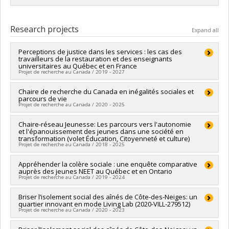
Graduate :
Houdelinckx, Alizé
Cycle :
Master's
Research projects
Expand all
Grade :
M. Sc.
Lien vers le document dans Papyrus
Perceptions de justice dans les services : les cas des
travailleurs de la restauration et des enseignants
universitaires au Québec et en France
Projet de recherche au Canada / 2019 - 2027
Lead researcher :
Chaire de recherche du Canada en inégalités sociales et
Stéphane Moulin
parcours de vie
Co-researchers :
Cécile Van de Velde
,
Maria Eugenia Longo
Projet de recherche au Canada / 2020 - 2025
Funding sources:
CRSH/Conseil de recherches en sciences
humaines du Canada
Lead researcher :
Chaire-réseau Jeunesse: Les parcours vers l'autonomie
Cécile Van de Velde
Grant programs:
PVXXXXXX-Subvention Savoir
et l'épanouissement des jeunes dans une société en
Funding sources:
SPIIE/Secrétariat des programmes
transformation (volet Éducation, Citoyenneté et culture)
interorganismes à l’intention des établissements
Projet de recherche au Canada / 2018 - 2025
Grant programs:
PVX50399-Chaires de recherche du Canada
Lead researcher :
Appréhender la colère sociale : une enquête comparative
Sylvain Bourdon
auprès des jeunes NEET au Québec et en Ontario
Co-researchers :
Marie-Odile Magnan
,
Cécile Van de Velde
Projet de recherche au Canada / 2019 - 2024
Funding sources:
FRQSC/Fonds de recherche du Québec -
Société et culture (FQRSC)
Lead researcher :
Briser l’isolement social des aînés de Côte-des-Neiges: un
Cécile Van de Velde
Grant programs:
PVXXXXXX-Chaire-réseau de recherche sur
quartier innovant en mode Living Lab (2020-VILL-279512)
Co-researchers :
marco Alberio
,
Leila Benhadjoudja
,
la jeunesse du Québec
Projet de recherche au Canada / 2020 - 2023
Stéphanie Garneau
Funding sources:
CRSH/Conseil de recherches en sciences