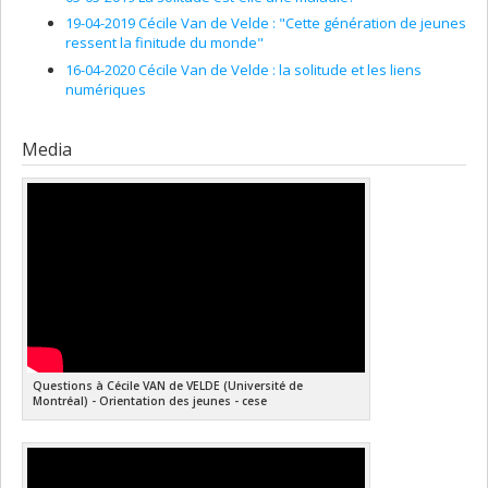
19-04-2019 Cécile Van de Velde : "Cette génération de jeunes
ressent la finitude du monde"
16-04-2020 Cécile Van de Velde : la solitude et les liens
numériques
Media
Questions à Cécile VAN de VELDE (Université de
Montréal) - Orientation des jeunes - cese