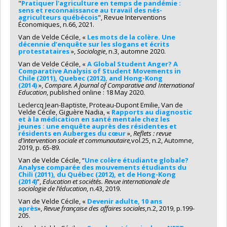
"
Pratiquer l'agriculture en temps de pandémie :
sens et reconnaissance au travail des nés-
agriculteurs québécois
", Revue Interventions
Économiques, n.66, 2021.
Van de Velde Cécile, «
Les mots de la colère. Une
décennie d’enquête sur les slogans et écrits
protestataires
»,
Sociologie
, n.3, automne 2020.
Van de Velde Cécile, «
A Global Student Anger?
A
Comparative Analysis of Student Movements in
Chile (2011), Quebec (2012), and Hong-Kong
(2014)
»,
Compare. A Journal of Comparative and International
Education
, published online : 18 May 2020.
Leclercq Jean-Baptiste, Proteau-Dupont Emilie, Van de
Velde Cécile, Giguère Nadia, «
Rapports au diagnostic
et à la médication en santé mentale chez les
jeunes : une enquête auprès des résidentes et
résidents en Auberges du cœur
»,
Reflets : revue
d’intervention sociale et communautaire,
vol.25, n.2, Automne,
2019, p. 65-89.
Van de Velde Cécile, “
Une colère étudiante globale?
Analyse comparée des mouvements étudiants du
Chili (2011), du Québec (2012), et de Hong-Kong
(2014)
”,
Education et sociétés. Revue internationale de
sociologie de l’éducation
, n.43, 2019.
Van de Velde Cécile, «
Devenir adulte, 10 ans
après
»,
Revue française des affaires sociales,
n.2, 2019, p.199-
205.