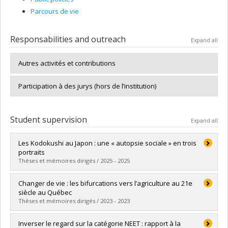
Parcours de vie
Responsabilities and outreach
Expand all
Autres activités et contributions
Participation à des jurys (hors de l’institution)
Student supervision
Expand all
Les Kodokushi au Japon : une « autopsie sociale » en trois
portraits
Thèses et mémoires dirigés / 2025 - 2025
Graduate :
Berniard, Laurelei
Changer de vie : les bifurcations vers l’agriculture au 21e
Cycle :
Master's
siècle au Québec
Grade :
M.A.
Thèses et mémoires dirigés / 2023 - 2023
Lien vers le document dans Papyrus
Graduate :
Moriceau, Mélissa
Inverser le regard sur la catégorie NEET : rapport à la