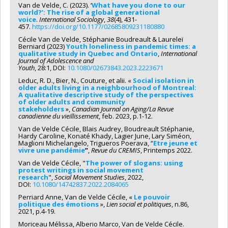
Van de Velde, C. (2023). ‘
What have you done to our
world?’: The rise of a global generational
voice
.
International Sociology
,
38
(4), 431-
457.
https://doi.org/10.1177/02685809231180880
Cécile Van de Velde, Stéphanie Boudreault & Laureleï
Berniard (2023)
Youth loneliness in pandemic times: a
qualitative study in Quebec and Ontario
,
International
Journal of Adolescence and
Youth
, 28:1, DOI:
10.1080/02673843.2023.2223671
Leduc, R. D., Bier, N., Couture, et alii. «
Social isolation in
older adults living in a neighbourhood of Montreal:
A qualitative descriptive study of the perspectives
of older adults and community
stakeholders
»,
Canadian Journal on Aging/La Revue
canadienne du vieillissement
, feb. 2023, p.1-12.
Van de Velde Cécile, Blais Audrey, Boudreault Stéphanie,
Hardy Caroline, Konaté Khady, Lagier June, Lary Siméon,
Maglioni Michelangelo, Trigueros Poerava, “
Etre jeune et
vivre une pandémie
”
,
Revue du CREMIS
, Printemps 2022.
Van de Velde Cécile, "
The power of slogans: using
protest writings in social movement
research
",
Social Movement Studies
, 2022,
DOI:
10.1080/14742837.2022.2084065
Perriard Anne, Van de Velde Cécile, «
Le pouvoir
politique des émotions
»,
Lien social et politiques
, n.86,
2021, p.4-19.
Moriceau Mélissa, Alberio Marco, Van de Velde Cécile.