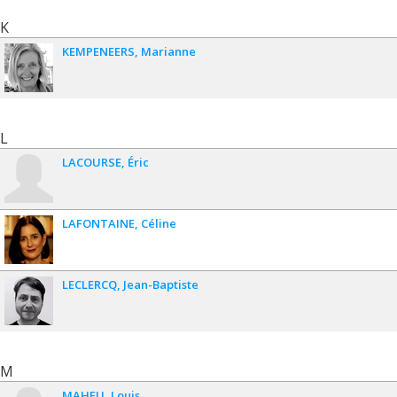
K
KEMPENEERS
Marianne
L
LACOURSE
Éric
LAFONTAINE
Céline
LECLERCQ
Jean-Baptiste
M
MAHEU
Louis