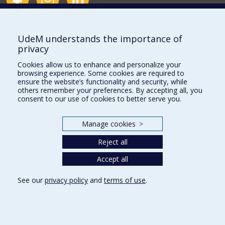
Nouvelles et événements
Comment soutenir le Département?
UdeM understands the importance of
privacy
BESOIN D'AIDE?
Cookies allow us to enhance and personalize your
Plan du site
browsing experience. Some cookies are required to
Signaler une erreur
ensure the website’s functionality and security, while
others remember your preferences. By accepting all, you
Accessibilité
consent to our use of cookies to better serve you.
FACULTÉ DES ARTS ET DES SCIENCES
Manage cookies
>
Nos départements et écoles
Reject all
Nos centres d'études
Nos programmes et cours
Accept all
See our
privacy policy
and
terms of use
.
Privacy
Terms of use
Cookie Settings
Université de