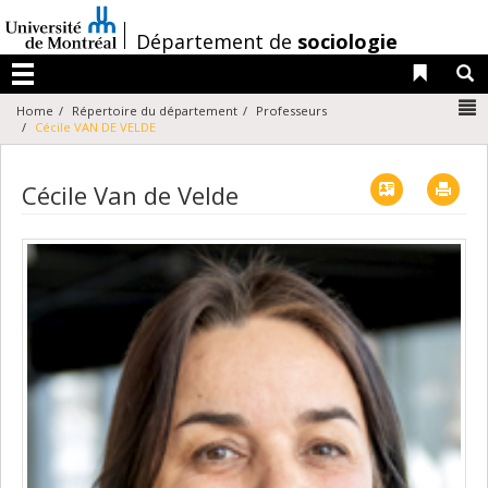
Passer
au
/
Département de
sociologie
contenu
Liens 
R
Menu
N
Home
Répertoire du département
Professeurs
Cécile VAN DE VELDE
Vcard
Imp
Cécile Van de Velde