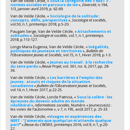
Van de Velde Cécile, «
Sous la catégorie des « NEET » :
normes sociales et parcours de vie
»,
Diversité
, n.194,
1/3, janvier-avril 2019, p. 62-69.
Van de Velde Cécile, «
Sociologie de la solitude :
concepts, défis, perspectives
»,
Sociologie et sociétés
,
vol.50, n.1, printemps 2018, p.5-20.
Paugam Serge, Van de Velde Cécile, «
Attachements et
solitudes
»,
Sociologie et sociétés
, vol.1, n.1, printemps
2018, p.113-127.
Longo Maria Eugenia, Van de Velde Cécile, «
Inégalités,
politiques de jeunesse et territoires
»,
Bulletin de
l’Observatoire Jeunes et Sociétés
, vol.15, n.1, Hiver 2018, p.1-3.
Van de Velde Cécile, «
Jeunes au travail : à la recherche
du sens perdu
»,
Revue Projet
, vol. 361, no. 6, 2017, pp. 28-
36.
Van de Velde Cécile, «
Les barrières à l’emploi des
jeunes : atouts et risques de la situation
canadienne
»,
Bulletin de l’Observatoire Jeunes et Sociétés
,
vol.14, n.1, Hiver 2017, p.22-25.
Van de Velde Cécile, Loncle Patricia, «
Sous la colère : les
épreuves du devenir adulte en monde
néolibéral
»,
Informations sociales
, Numéro « Jeunesse(s) :
les voies de l’autonomie », v.7, n.195, août 2017, p. 25-33.
Van de Velde Cécile, «
Visages et expériences des
NEET : “j’aimerais que quelqu’un m’attende quelque
part
”
»,
Revue du CREMIS
, printemps 2016, vol.9, n.1, p.20-
27.