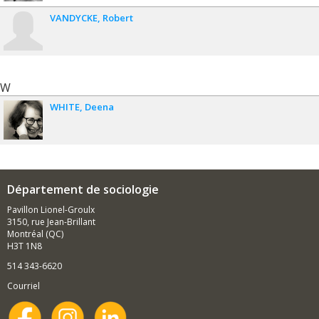
VANDYCKE
Robert
W
WHITE
Deena
Département de sociologie
Pavillon Lionel-Groulx
3150, rue Jean-Brillant
Montréal (QC)
H3T 1N8
514 343-6620
Courriel