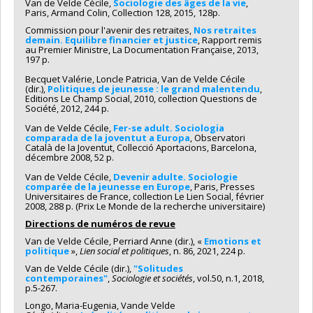
Van de Velde Cécile,
Sociologie des âges de la vie
,
Paris, Armand Colin, Collection 128, 2015, 128p.
Commission pour l'avenir des retraites,
Nos retraites
demain. Equilibre financier et justice
, Rapport remis
au Premier Ministre, La Documentation Française, 2013,
197 p.
Becquet Valérie, Loncle Patricia, Van de Velde Cécile
(dir.),
Politiques de jeunesse : le grand malentendu
,
Editions Le Champ Social, 2010, collection Questions de
Société, 2012, 244 p.
Van de Velde Cécile,
Fer-se adult. Sociologia
comparada de la joventut a Europa
, Observatori
Català de la Joventut, Collecció Aportacions, Barcelona,
décembre 2008, 52 p.
Van de Velde Cécile,
Devenir adulte. Sociologie
comparée de la jeunesse en Europe
, Paris, Presses
Universitaires de France, collection Le Lien Social, février
2008, 288 p. (Prix Le Monde de la recherche universitaire)
Directions de numéros de revue
Van de Velde Cécile, Perriard Anne (dir.), «
Emotions et
politique
»,
Lien social et politiques
, n. 86, 2021, 224 p.
Van de Velde Cécile (dir.),
"Solitudes
contemporaines"
,
Sociologie et sociétés
, vol.50, n.1, 2018,
p.5-267.
Longo, Maria-Eugenia, Vande Velde