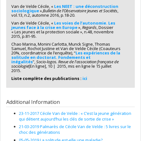
Van de Velde Cécile, «
Les NEET : une déconstruction
sociologique
»,
Bulletin de l’Observatoire Jeunes et Sociétés
,
vol.13, n.2, automne 2016, p.18-20.
Van de Velde Cécile, «
Les voies de l’autonomie. Les
jeunes face à la crise en Europe
»,
Regards
, Dossier
« Les jeunes et la protection sociale », n.48, novembre
2015, p.81-95.
Chao Marina, Monini Carlotta, Munck Signe, Thomas
Samuel, Rochot Justine et Van de Velde Cécile (Coauteurs
20%, coordinatrice de l’enquête), “
Les expériences de la
solitude en doctorat. Fondements et
inégalités
”,
Socio-logos. Revue de l'association française de
sociologie
[En ligne], 10 | 2015, mis en ligne le 15 juillet
2015.
Liste complète des publications :
ici
Additional Information
23-11-2017 Cécile Van de Velde : « C’est la jeune génération
qui détient aujourd’hui les clés de sortie de crise »
21-03-2019 Palmarès de Cécile Van de Velde : 5 livres sur le
choc des générations
05-05-2019 La solitude est-elle une maladie?