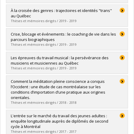
Lien vers le document dans Papyrus
Graduate :
Gervais, Elise
À la croisée des genres : trajectoires et identités "trans"
Cycle :
Master's
au Québec
Grade :
M. Sc.
Thèses et mémoires dirigés / 2019 - 2019
Lien vers le document dans Papyrus
Graduate :
Chiasson-Levesque, Isabelle
Crise, blocage et événements : le coaching de vie dans les
Cycle :
Master's
parcours biographiques
Grade :
M. Sc.
Thèses et mémoires dirigés / 2019 - 2019
Lien vers le document dans Papyrus
Graduate :
Dehouche, Celia
Les épreuves du travail musical : la persévérance des
Cycle :
Master's
musiciens et musiciennes au Québec
Grade :
M. Sc.
Thèses et mémoires dirigés / 2019 - 2019
Lien vers le document dans Papyrus
Graduate :
Lavoie-Ricard, Olivier
Comment la méditation pleine conscience a conquis
Cycle :
Master's
l’Occident : une étude de cas montréalaise sur les
Grade :
M. Sc.
conditions d’importation d’une pratique aux origines
Lien vers le document dans Papyrus
orientales.
Thèses et mémoires dirigés / 2018 - 2018
Graduate :
Moriceau, Melissa
L'entrée sur le marché du travail des jeunes adultes :
Cycle :
Master's
enquête longitudinale auprès de diplômés de second
Grade :
M.A.
cycle à Montréal
Lien vers le document dans Papyrus
Thèses et mémoires dirigés / 2017 - 2017