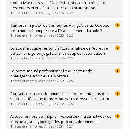
Cycle :
Doctoral
normativité du travail, à la méritocratie, et à la réussite
Grade :
Ph. D.
des jeunes ni aux études ni en emploi au Québec
Lien vers le document dans Papyrus
Thèses et mémoires dirigés / 2023 - 2023
Graduate :
Guatieri, Quentin
Carrières migratoires des jeunes Français·es au Québec :
Cycle :
Doctoral
de la mobilité temporaire à l’établissement durable ?
Grade :
Ph. D.
Thèses et mémoires dirigés / 2023 - 2023
Lien vers le document dans Papyrus
Graduate :
Auger, Alexis
Lorsque le couple rencontre l’État : analyse de l’épreuve
Cycle :
Master's
du parrainage conjugal dans les couples lesbo-queers
Grade :
M. Sc.
Thèses et mémoires dirigés / 2022 - 2022
Lien vers le document dans Papyrus
Graduate :
Chrétiennot, Léa
La communauté professionnelle du secteur de
Cycle :
Master's
l’intelligence artificielle à Montréal
Grade :
M. Sc.
Thèses et mémoires dirigés / 2022 - 2022
Lien vers le document dans Papyrus
Graduate :
Houdelinckx, Alizé
Portraits de la « vieille femme » : les représentations de la
Cycle :
Doctoral
vieillesse féminine dans le journal La Presse (1960-2010)
Grade :
Ph. D.
Thèses et mémoires dirigés / 2022 - 2022
Lien vers le document dans Papyrus
Graduate :
Bourgeois Racine, Chanaelle
Accoucher hors de l'hôpital : «expertes», «alternatives» ou
Cycle :
Master's
«déçues», une typologie des parcours de femmes
Grade :
M. Sc.
Thèses et mémoires dirigés / 2021 - 2021