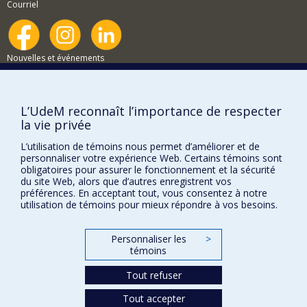
Courriel
Nouvelles et événements
Comment soutenir le Département?
BESOIN D'AIDE?
L’UdeM reconnaît l’importance de respecter
la vie privée
Plan du site
Signaler une erreur
L’utilisation de témoins nous permet d’améliorer et de
personnaliser votre expérience Web. Certains témoins sont
Accessibilité
obligatoires pour assurer le fonctionnement et la sécurité
du site Web, alors que d’autres enregistrent vos
FACULTÉ DES ARTS ET DES SCIENCES
préférences. En acceptant tout, vous consentez à notre
utilisation de témoins pour mieux répondre à vos besoins.
Nos départements et écoles
Nos centres d'études
Personnaliser les
>
témoins
Nos programmes et cours
Tout refuser
Confidentialité
Tout accepter