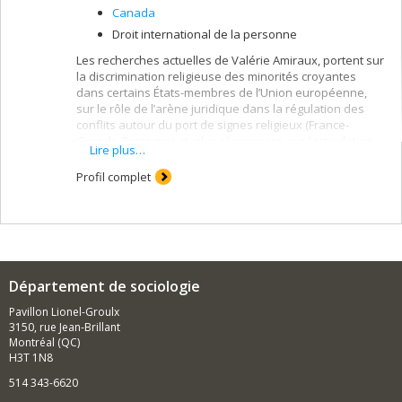
Canada
Droit international de la personne
Les recherches actuelles de Valérie Amiraux, portent sur
la discrimination religieuse des minorités croyantes
dans certains États-membres de l’Union européenne,
sur le rôle de l’arène juridique dans la régulation des
conflits autour du port de signes religieux (France-
Grande-Bretagne) et, plus récemment, sur l’articulation
Lire plus…
entre pluralisme et radicalisation. Dans tous ses projets,
elle compare plusieurs minorités croyantes (juives,
Profil complet
sikhes, musulmanes) et différents contextes.
Département de sociologie
Pavillon Lionel-Groulx
3150, rue Jean-Brillant
Montréal (QC)
H3T 1N8
514 343-6620