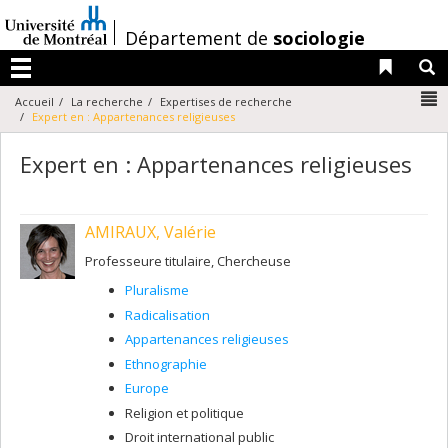
Passer
au
/
Département de
sociologie
contenu
Liens 
R
Menu
N
Accueil
La recherche
Expertises de recherche
Expert en : Appartenances religieuses
Expert en : Appartenances religieuses
AMIRAUX, Valérie
Professeure titulaire, Chercheuse
Pluralisme
Radicalisation
Appartenances religieuses
Ethnographie
Europe
Religion et politique
Droit international public