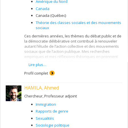
Amérique du Nord
Canada
Canada (Québec)
Théorie des classes sociales et des mouvements
sociaux
Ces dernières années, les thèmes du débat public et de
la démocratie délibérative ont contribué à renouveler
autant l’étude de l’action collective et des mouvements
sociaux que de l’action publique. Mes recherches
empiriques et mes réflexions théoriques en prennent
acte. Cela me conduit à réitérer une perspective
Lire plus…
d’analyse tournée vers l’ambivalence des relations
entre acteurs et institutions, l’objectif étant de mieux
Profil complet
comprendre les formes concrètes d’organisation
qu’empruntent les acteurs sociaux. J’étudie plus
HAMILA, Ahmed
particulièrement les mobilisations sociales autour des
problèmes urbains, mettant l’accent notamment sur
Chercheur, Professeur adjoint
celles qui formulent une définition subversive de la ville
ou qui défendent des principes de justice. Mais je
Immigration
m’intéresse également aux formes institutionnelles que
Rapports de genre
revêtent les nouvelles modalités de régulation des villes
et de l’urbain. Les dispositifs de coopération et de
Sexualités
gouvernance mis en place à cet égard concernent les
Sociologie politique