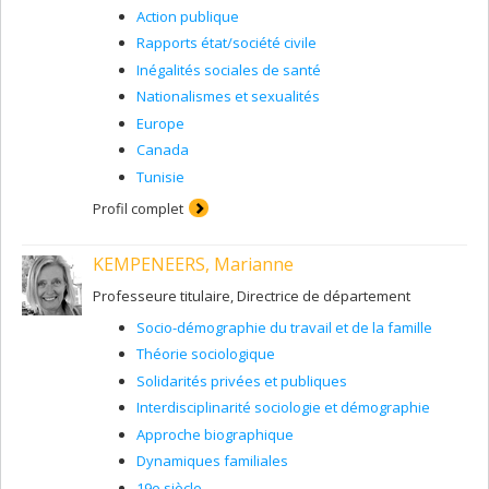
pouvoirs publics et la société civile en plus de s’articuler
Action publique
à de multiples échelles (quartier, ville, région,
métropole). Compte tenu des tendances à l’œuvre dans
Rapports état/société civile
les processus de transformation des espaces
Inégalités sociales de santé
suburbains, c’est avant tout l’échelle métropolitaine –
Nationalismes et sexualités
voire ‘mégapolitaine’ – qui retient mon attention. En
outre, mes travaux traitent en priorité du contexte
Europe
québécois et canadien et prennent en compte les
Canada
dimensions économiques, sociales et politiques reliées
Tunisie
aux enjeux de la globalisation.
Profil complet
KEMPENEERS, Marianne
Professeure titulaire, Directrice de département
Socio-démographie du travail et de la famille
Théorie sociologique
Solidarités privées et publiques
Interdisciplinarité sociologie et démographie
Approche biographique
Dynamiques familiales
19e siècle