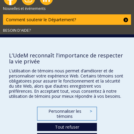
Nouvelles et événements
Comment soutenir le Département?
BESOIN D'AIDE?
Plan du site
Signaler une erreur
L’UdeM reconnaît l’importance de respecter
Accessibilité
la vie privée
FACULTÉ DES ARTS ET DES SCIENCES
L’utilisation de témoins nous permet d’améliorer et de
personnaliser votre expérience Web. Certains témoins sont
Nos départements et écoles
obligatoires pour assurer le fonctionnement et la sécurité
Nos centres d'études
du site Web, alors que d’autres enregistrent vos
préférences. En acceptant tout, vous consentez à notre
Nos programmes et cours
utilisation de témoins pour mieux répondre à vos besoins.
Personnaliser les
>
Confidentialité
témoins
Conditions d’utilisation
Tout refuser
Paramètres des témoins
Université de