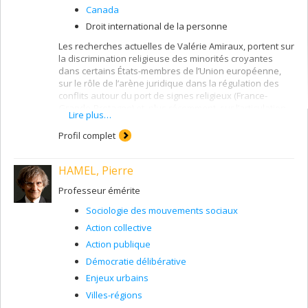
Canada
Droit international de la personne
Les recherches actuelles de Valérie Amiraux, portent sur
la discrimination religieuse des minorités croyantes
dans certains États-membres de l’Union européenne,
sur le rôle de l’arène juridique dans la régulation des
conflits autour du port de signes religieux (France-
Grande-Bretagne) et, plus récemment, sur l’articulation
Lire plus…
entre pluralisme et radicalisation. Dans tous ses projets,
elle compare plusieurs minorités croyantes (juives,
Profil complet
sikhes, musulmanes) et différents contextes.
HAMEL, Pierre
Professeur émérite
Sociologie des mouvements sociaux
Action collective
Action publique
Démocratie délibérative
Enjeux urbains
Villes-régions