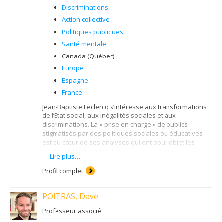
Discriminations
Action collective
Politiques publiques
Santé mentale
Canada (Québec)
Europe
Espagne
France
Jean-Baptiste Leclercq s’intéresse aux transformations
de l’État social, aux inégalités sociales et aux
discriminations. La « prise en charge » de publics
stigmatisés par des politiques sociales ou éducatives
est au cœur de ses analyses qui ont pour objet les
pratiques institutionnelles.
Lire plus…
Sa thèse de doctorat (Leclercq, 2007) porte sur la
Profil complet
reconfiguration de l’État social et les discriminations en
quartier stigmatisé. Il s’agit d’une enquête de terrain
menée en Andalousie (Espagne) dans un quartier
POITRAS, Dave
stigmatisé comme gitan, pauvre et ou marginal (Leclercq,
2009, 2010 et 2013). Il analyse le traitement et la
Professeur associé
(re)production de discriminations au sein de dispositifs