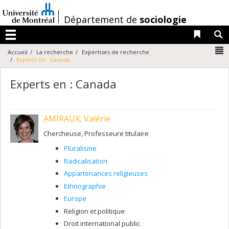
Passer
au
/
Département de
sociologie
contenu
Liens 
R
Menu
N
Accueil
La recherche
Expertises de recherche
Experts en : Canada
Experts en : Canada
AMIRAUX, Valérie
Chercheuse, Professeure titulaire
Pluralisme
Radicalisation
Appartenances religieuses
Ethnographie
Europe
Religion et politique
Droit international public