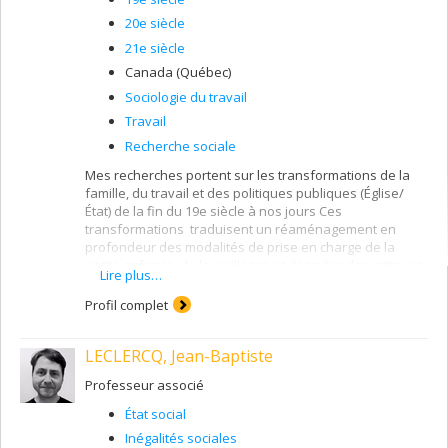
20e siècle
21e siècle
Canada (Québec)
Sociologie du travail
Travail
Recherche sociale
Mes recherches portent sur les transformations de la
famille, du travail et des politiques publiques (Église/
État) de la fin du 19e siècle à nos jours Ces
transformations traduisent un réaménagement en
profondeur des modalités de prise en charge de la
petite enfance, de la vieillesse et des périodes critiques
Lire plus…
de l'existence. Dans cette perspective, vaste projet en
cours depuis 2004 sur "Biographies et solidarités
Profil complet
familiales au Québec". Quelques sujets abordés dans
cette recherche: les femmes dans l'histoire
LECLERCQ, Jean-Baptiste
contemporaine, l'enfance et la vieillesse dans la mire
des experts, les grand-parents et la transmission
Professeur associé
intergénérationnelle, les liens entre frères et soeurs, la
migration familiale, la reproduction et la bio-politique
État social
des populations.
Inégalités sociales