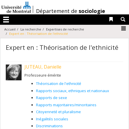
Passer
au
/
Département de
sociologie
contenu
Liens 
R
Menu
N
Accueil
La recherche
Expertises de recherche
Expert en : Théorisation de l'ethnicité
Expert en : Théorisation de l'ethnicité
JUTEAU, Danielle
Professeure émérite
Théorisation de l'ethnicité
Rapports sociaux, ethniques et nationaux
Rapports de sexe
Rapports majoritaires/minoritaires
Citoyenneté et pluralisme
Inégalités sociales
Discriminations