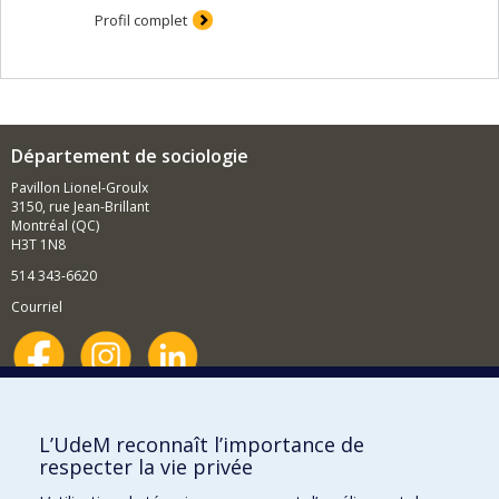
Profil complet
Département de sociologie
Pavillon Lionel-Groulx
3150, rue Jean-Brillant
Montréal (QC)
H3T 1N8
514 343-6620
Courriel
Nouvelles et événements
Comment soutenir le Département?
L’UdeM reconnaît l’importance de
respecter la vie privée
BESOIN D'AIDE?