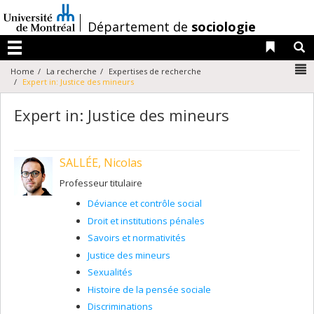
Passer
au
/
Département de
sociologie
contenu
Liens 
R
Menu
N
Home
La recherche
Expertises de recherche
Expert in: Justice des mineurs
Expert in: Justice des mineurs
SALLÉE, Nicolas
Professeur titulaire
Déviance et contrôle social
Droit et institutions pénales
Savoirs et normativités
Justice des mineurs
Sexualités
Histoire de la pensée sociale
Discriminations