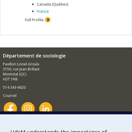
Canada (Québec)
France
Full Profile
Département de sociologie
Pavillon Lionel-Groulx
3150, rue Jean-Brillant
Montréal (QC)
H3T 1N8
514 343-6620
Courriel
Nouvelles et événements
Comment soutenir le Département?