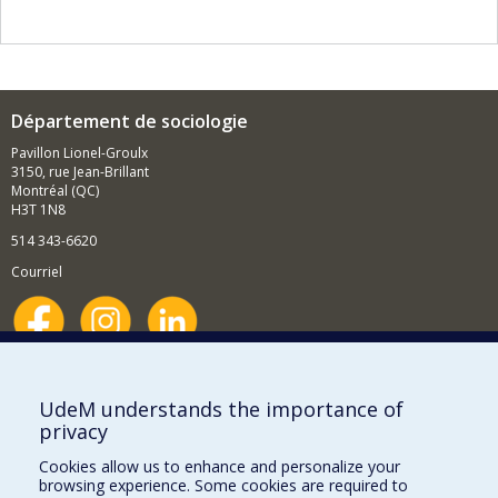
Département de sociologie
Pavillon Lionel-Groulx
3150, rue Jean-Brillant
Montréal (QC)
H3T 1N8
514 343-6620
Courriel
Nouvelles et événements
Comment soutenir le Département?
UdeM understands the importance of
privacy
BESOIN D'AIDE?
Cookies allow us to enhance and personalize your
Plan du site
browsing experience. Some cookies are required to