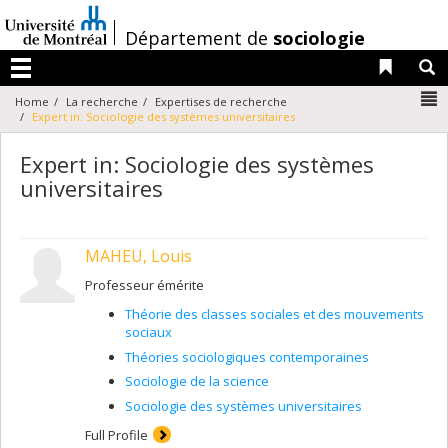
Passer
au
/
Département de
sociologie
contenu
Liens 
R
Menu
N
Home
La recherche
Expertises de recherche
Expert in: Sociologie des systèmes universitaires
Expert in: Sociologie des systèmes
universitaires
MAHEU, Louis
Professeur émérite
Théorie des classes sociales et des mouvements
sociaux
Théories sociologiques contemporaines
Sociologie de la science
Sociologie des systèmes universitaires
Full Profile