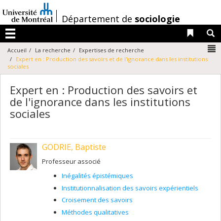
Passer
au
/
Département de
sociologie
contenu
Liens 
R
Menu
N
Accueil
La recherche
Expertises de recherche
Expert en : Production des savoirs et de l'ignorance dans les institutions
sociales
Expert en : Production des savoirs et
de l'ignorance dans les institutions
sociales
GODRIE, Baptiste
Professeur associé
Inégalités épistémiques
Institutionnalisation des savoirs expérientiels
Croisement des savoirs
Méthodes qualitatives