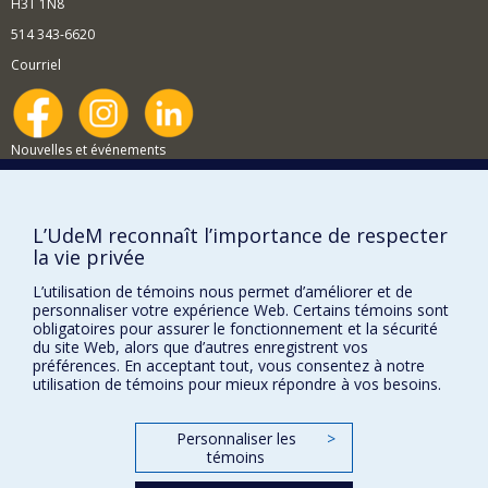
privilégié de production et de reproduction d’inégalités
H3T 1N8
entre les savoirs, mais également comme lieu
514 343-6620
d’expérimentation de nouveaux rapports entre les
savoirs par le biais de pratiques de participation sociale.
Courriel
Nouvelles et événements
Comment soutenir le Département?
BESOIN D'AIDE?
L’UdeM reconnaît l’importance de respecter
la vie privée
Plan du site
Signaler une erreur
L’utilisation de témoins nous permet d’améliorer et de
personnaliser votre expérience Web. Certains témoins sont
Accessibilité
obligatoires pour assurer le fonctionnement et la sécurité
du site Web, alors que d’autres enregistrent vos
FACULTÉ DES ARTS ET DES SCIENCES
préférences. En acceptant tout, vous consentez à notre
utilisation de témoins pour mieux répondre à vos besoins.
Nos départements et écoles
Nos centres d'études
Personnaliser les
>
témoins
Nos programmes et cours