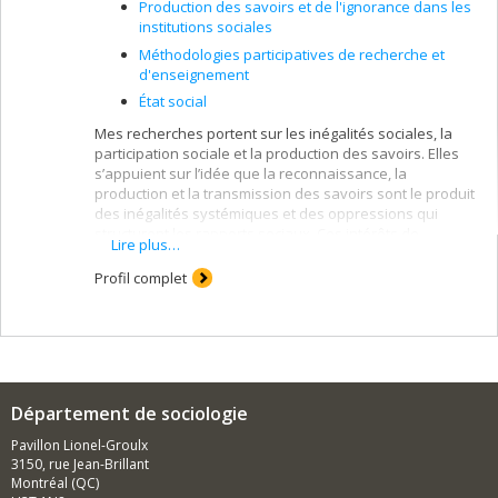
Production des savoirs et de l'ignorance dans les
institutions sociales
Méthodologies participatives de recherche et
d'enseignement
État social
Mes recherches portent sur les inégalités sociales, la
participation sociale et la production des savoirs. Elles
s’appuient sur l’idée que la reconnaissance, la
production et la transmission des savoirs sont le produit
des inégalités systémiques et des oppressions qui
structurent les rapports sociaux. Ces intérêts de
Lire plus…
recherche me conduisent à mobiliser des
méthodologies de recherche participatives qui font la
Profil complet
promotion de rapports non hiérarchiques entre les
savoirs des différents groupes sociaux.
Mes questionnements sont nourris par l’étude
des pratiques de participation citoyenne dans le champ
des services sociaux et de la santé qui offrent un
observatoire des rapports entre savoirs expérientiels,
Département de sociologie
universitaires et professionnels.
Pavillon Lionel-Groulx
Ma démarche de recherche s’inscrit également dans le
3150, rue Jean-Brillant
cadre d’une réflexion critique sur l’État social comme lieu
Montréal (QC)