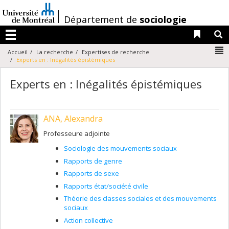
Passer
au
/
Département de
sociologie
contenu
Liens 
R
Menu
N
Accueil
La recherche
Expertises de recherche
Experts en : Inégalités épistémiques
Experts en : Inégalités épistémiques
ANA, Alexandra
Professeure adjointe
Sociologie des mouvements sociaux
Rapports de genre
Rapports de sexe
Rapports état/société civile
Théorie des classes sociales et des mouvements
sociaux
Action collective