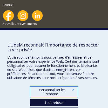
savoirs par le biais de pratiques de participation sociale.
Courriel
Nouvelles et événements
Comment soutenir le Département?
BESOIN D'AIDE?
L’UdeM reconnaît l’importance de respecter
Plan du site
la vie privée
Signaler une erreur
L’utilisation de témoins nous permet d’améliorer et de
Accessibilité
personnaliser votre expérience Web. Certains témoins sont
obligatoires pour assurer le fonctionnement et la sécurité
du site Web, alors que d’autres enregistrent vos
FACULTÉ DES ARTS ET DES SCIENCES
préférences. En acceptant tout, vous consentez à notre
utilisation de témoins pour mieux répondre à vos besoins.
Nos départements et écoles
Nos centres d'études
Personnaliser les
>
Nos programmes et cours
témoins
Tout refuser