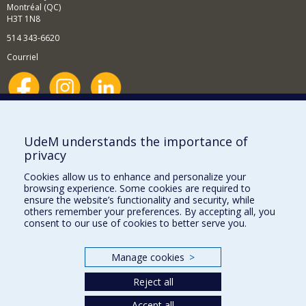
Montréal (QC)
H3T 1N8
514 343-6620
Courriel
Nouvelles et événements
Comment soutenir le Département?
UdeM understands the importance of
privacy
BESOIN D'AIDE?
Cookies allow us to enhance and personalize your
Plan du site
browsing experience. Some cookies are required to
Signaler une erreur
ensure the website’s functionality and security, while
others remember your preferences. By accepting all, you
Accessibilité
consent to our use of cookies to better serve you.
FACULTÉ DES ARTS ET DES SCIENCES
Manage cookies
>
Nos départements et écoles
Reject all
Nos centres d'études
Nos programmes et cours
Accept all