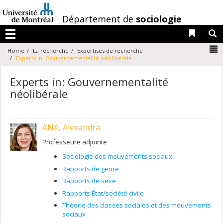
Passer
au
/
Département de
sociologie
contenu
Liens 
R
Menu
N
Home
La recherche
Expertises de recherche
Experts in: Gouvernementalité néolibérale
Experts in: Gouvernementalité
néolibérale
ANA, Alexandra
Professeure adjointe
Sociologie des mouvements sociaux
Rapports de genre
Rapports de sexe
Rapports État/société civile
Théorie des classes sociales et des mouvements
sociaux