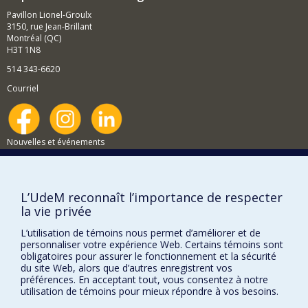
Pavillon Lionel-Groulx
3150, rue Jean-Brillant
Montréal (QC)
H3T 1N8
514 343-6620
Courriel
Nouvelles et événements
Comment soutenir le Département?
BESOIN D'AIDE?
L’UdeM reconnaît l’importance de respecter
la vie privée
Plan du site
Signaler une erreur
L’utilisation de témoins nous permet d’améliorer et de
personnaliser votre expérience Web. Certains témoins sont
Accessibilité
obligatoires pour assurer le fonctionnement et la sécurité
du site Web, alors que d’autres enregistrent vos
FACULTÉ DES ARTS ET DES SCIENCES
préférences. En acceptant tout, vous consentez à notre
utilisation de témoins pour mieux répondre à vos besoins.
Nos départements et écoles