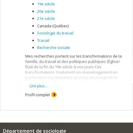
19e siècle
20e siècle
21e siècle
Canada (Québec)
Sociologie du travail
Travail
Recherche sociale
Mes recherches portent sur les transformations de la
famille, du travail et des politiques publiques (Église/
État) de la fin du 19e siècle à nos jours Ces
transformations traduisent un réaménagement en
profondeur des modalités de prise en charge de la
petite enfance, de la vieillesse et des périodes critiques
Lire plus…
de l'existence. Dans cette perspective, vaste projet en
cours depuis 2004 sur "Biographies et solidarités
Profil complet
familiales au Québec". Quelques sujets abordés dans
cette recherche: les femmes dans l'histoire
contemporaine, l'enfance et la vieillesse dans la mire
des experts, les grand-parents et la transmission
intergénérationnelle, les liens entre frères et soeurs, la
migration familiale, la reproduction et la bio-politique
Département de sociologie
des populations.