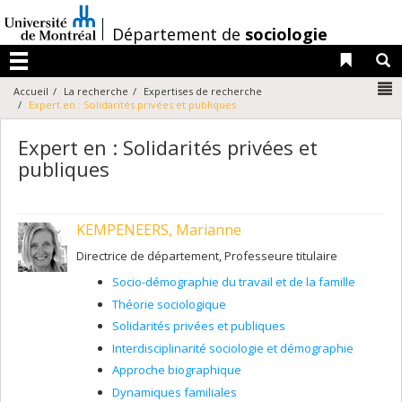
Passer
au
/
Département de
sociologie
contenu
Liens 
R
Menu
N
Accueil
La recherche
Expertises de recherche
Expert en : Solidarités privées et publiques
Expert en : Solidarités privées et
publiques
KEMPENEERS, Marianne
Directrice de département, Professeure titulaire
Socio-démographie du travail et de la famille
Théorie sociologique
Solidarités privées et publiques
Interdisciplinarité sociologie et démographie
Approche biographique
Dynamiques familiales