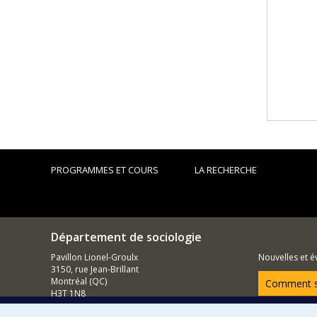
PROGRAMMES ET COURS
LA RECHERCHE
Département de sociologie
Pavillon Lionel-Groulx
Nouvelles et 
3150, rue Jean-Brillant
Montréal (QC)
Comment so
H3T 1N8
514 343-6620