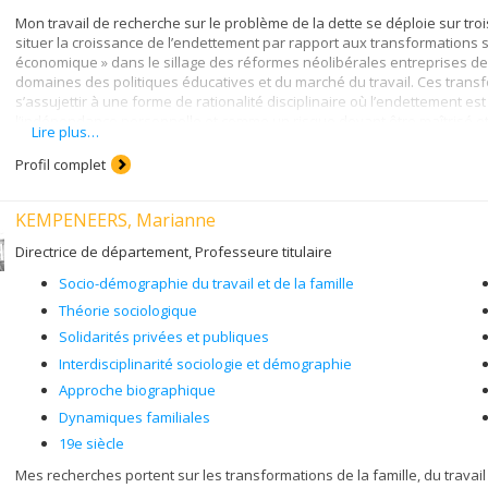
Mon travail de recherche sur le problème de la dette se déploie sur trois
situer la croissance de l’endettement par rapport aux transformations
économique » dans le sillage des réformes néolibérales entreprises d
domaines des politiques éducatives et du marché du travail. Ces transf
s’assujettir à une forme de rationalité disciplinaire où l’endettement e
l’indépendance personnelle et comme un risque devant être maîtrisé et 
Lire plus…
Un second volet, anthropologique, vise à reconstituer la genèse et la 
Profil complet
j’appelle la « morale de la dette », qui tend à définir la norme des condu
l’économie capitaliste. Un dernier volet, politique, porte sur la résurge
Aristote portent encore la trace, et qui tient la dette pour une servitude
KEMPENEERS, Marianne
cadre de ce volet le discours et les stratégies de divers mouvements soc
créanciers et débiteurs, et qui voient dans la dette un mécanisme d’exp
Directrice de département, Professeure titulaire
classes.
Socio-démographie du travail et de la famille
S’impose ainsi, à partir d’un examen empirique des dynamiques du capi
Théorie sociologique
les fondements et les limites de nos conceptions éthico-politiques les 
Solidarités privées et publiques
ouvert sur une reconsidération de la monnaie elle-même, envisagée so
dans l’objectif d’analyser le rôle et la capacité des monnaies dites « 
Interdisciplinarité sociologie et démographie
marché.
Approche biographique
Dynamiques familiales
19e siècle
Mes recherches portent sur les transformations de la famille, du travail 