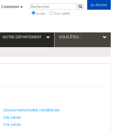
Je donne
Rechercher
Connexion
Rechercher
Ce site
Tout UdeM
NOTRE DÉPARTEMENT
VOUS ÊTES...
Gouvernementalité néolibérale
20e siècle
21e siècle