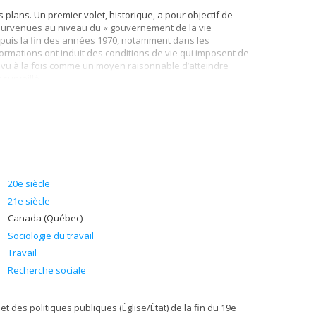
 plans. Un premier volet, historique, a pour objectif de
 survenues au niveau du « gouvernement de la vie
epuis la fin des années 1970, notamment dans les
ormations ont induit des conditions de vie qui imposent de
st vu à la fois comme un moyen raisonnable d’atteindre
surveillé.
configuration des catégories de pensée qui étayent ce que
ites légitimes dans le contexte de la financiarisation de
nce d’une sensibilité ancienne dont les œuvres de Platon et
 incompatible avec la libre citoyenneté. J’analyse dans le
iaux ayant entrepris de politiser la relation entre
loitation indicatif d’une recomposition des rapports de
20e siècle
talisme financier, une réflexion renouvelée sur la genèse,
21e siècle
plus élémentaires. Dernièrement, ces interrogations ont
Canada (Québec)
us l’angle d’une économie politique des « communs »,
citoyennes » de contribuer au dépassement de l’économie de
Sociologie du travail
Travail
Recherche sociale
et des politiques publiques (Église/État) de la fin du 19e