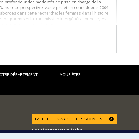
n profondeur des modalités de prise en charge de la
. Dans cette perspective, vaste projet en cours depuis 2004
 abordés dans cette recherche: les femmes dans l'histoire
grand-parents et la transmission intergénérationnelle, les
 bio-politique des populations.
OTRE DÉPARTEMENT
VOUS ÊTES...
FACULTÉ DES ARTS ET DES SCIENCES
Nos départements et écoles
Nos centres d'études