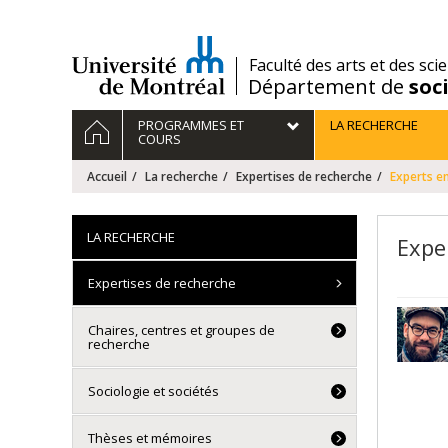
Passer
au
contenu
/
Faculté des arts et des sci
Département de
soc
Navigation
ACCUEIL
PROGRAMMES ET
LA RECHERCHE
principale
COURS
Accueil
La recherche
Expertises de recherche
Experts en
LA RECHERCHE
Expe
Expertises de recherche
Chaires, centres et groupes de
recherche
Sociologie et sociétés
Thèses et mémoires