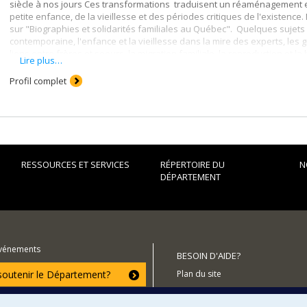
siècle à nos jours Ces transformations traduisent un réaménagement e
petite enfance, de la vieillesse et des périodes critiques de l'existence
sur "Biographies et solidarités familiales au Québec". Quelques sujets
contemporaine, l'enfance et la vieillesse dans la mire des experts, les 
liens entre frères et soeurs, la migration familiale, la reproduction et la
Lire plus…
Profil complet
RESSOURCES ET SERVICES
RÉPERTOIRE DU
N
DÉPARTEMENT
événements
BESOIN D'AIDE?
utenir le Département?
Plan du site
Signaler une erreur