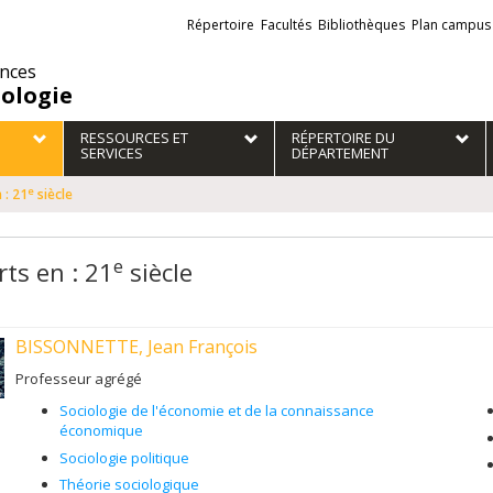
Liens
Répertoire
Facultés
Bibliothèques
Plan campus
externes
ences
iologie
RESSOURCES ET
RÉPERTOIRE DU
SERVICES
DÉPARTEMENT
e
 : 21
siècle
e
rts en : 21
siècle
BISSONNETTE, Jean François
Professeur agrégé
Sociologie de l'économie et de la connaissance
économique
Sociologie politique
Théorie sociologique