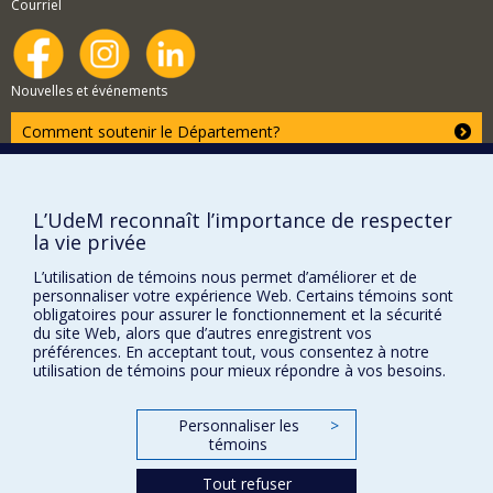
Courriel
Nouvelles et événements
Comment soutenir le Département?
BESOIN D'AIDE?
Plan du site
L’UdeM reconnaît l’importance de respecter
Signaler une erreur
la vie privée
Accessibilité
L’utilisation de témoins nous permet d’améliorer et de
personnaliser votre expérience Web. Certains témoins sont
FACULTÉ DES ARTS ET DES SCIENCES
obligatoires pour assurer le fonctionnement et la sécurité
du site Web, alors que d’autres enregistrent vos
Nos départements et écoles
préférences. En acceptant tout, vous consentez à notre
utilisation de témoins pour mieux répondre à vos besoins.
Nos centres d'études
Nos programmes et cours
Personnaliser les
>
témoins
Confidentialité
Tout refuser