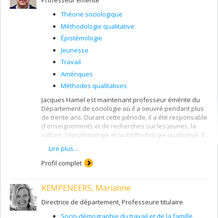
Professeur émérite
Théorie sociologique
Méthodologie qualitative
Épistémologie
Jeunesse
Travail
Amériques
Méthodes qualitatives
Jacques Hamel est maintenant professeur émérite du
Département de sociologie où il a oeuvré pendant plus
de trente ans. Durant cette période, il a été responsable
d'enseignements et de recherches sur les jeunes, la
culture, l'épistémologie et la méthodologie qualitative. Il
a également instauré la tradition de tenir des
Lire plus…
conférences publiques données par les figures de
proue de la sociologie, de l'anthropologie et de
Profil complet
l'épistémologie (entre autres M. Rioux, G. Rocher, F.
Dumont, E. Morin, P. Bourdieu, M. Godelier, P. Descola,
KEMPENEERS, Marianne
P.-M. Menger et G.-G. Granger). En tant que sociologue
de la jeunesse, il a contribué à la formation de
Directrice de département, Professeure titulaire
l'Observatoire Jeunes et Société (INRS-UCS) et a
organisé la décade intitulée
La jeunesse n'est plus ce
Socio-démographie du travail et de la famille