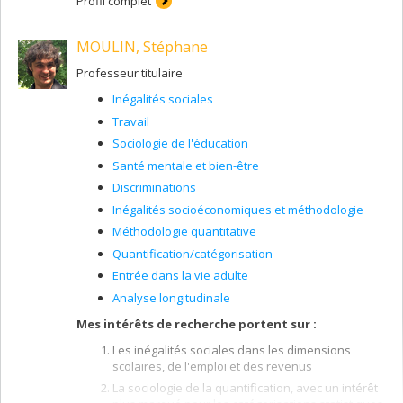
Profil complet
familiales au Québec". Quelques sujets abordés dans
cette recherche: les femmes dans l'histoire
MOULIN, Stéphane
contemporaine, l'enfance et la vieillesse dans la mire
des experts, les grand-parents et la transmission
Professeur titulaire
intergénérationnelle, les liens entre frères et soeurs, la
migration familiale, la reproduction et la bio-politique
Inégalités sociales
des populations.
Travail
Sociologie de l'éducation
Santé mentale et bien-être
Discriminations
Inégalités socioéconomiques et méthodologie
Méthodologie quantitative
Quantification/catégorisation
Entrée dans la vie adulte
Analyse longitudinale
Mes intérêts de recherche portent sur :
Les inégalités sociales dans les dimensions
scolaires, de l'emploi et des revenus
La sociologie de la quantification, avec un intérêt