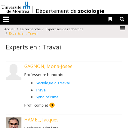
Passer
au
/
Département de
sociologie
contenu
Liens 
R
Menu
N
Accueil
La recherche
Expertises de recherche
Experts en : Travail
Experts en : Travail
GAGNON, Mona-Josée
Professeure honoraire
Sociologie du travail
Travail
Syndicalisme
Profil complet
HAMEL, Jacques