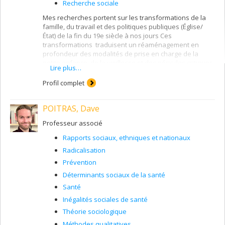
conserve un attachement sans bornes.
Recherche sociale
Mes recherches portent sur les transformations de la
famille, du travail et des politiques publiques (Église/
État) de la fin du 19e siècle à nos jours Ces
transformations traduisent un réaménagement en
profondeur des modalités de prise en charge de la
petite enfance, de la vieillesse et des périodes critiques
Lire plus…
de l'existence. Dans cette perspective, vaste projet en
cours depuis 2004 sur "Biographies et solidarités
Profil complet
familiales au Québec". Quelques sujets abordés dans
cette recherche: les femmes dans l'histoire
POITRAS, Dave
contemporaine, l'enfance et la vieillesse dans la mire
des experts, les grand-parents et la transmission
Professeur associé
intergénérationnelle, les liens entre frères et soeurs, la
migration familiale, la reproduction et la bio-politique
Rapports sociaux, ethniques et nationaux
des populations.
Radicalisation
Prévention
Déterminants sociaux de la santé
Santé
Inégalités sociales de santé
Théorie sociologique
Méthodes qualitatives