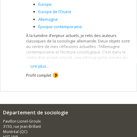
Europe
Europe de l’Ouest
Allemagne
Époque contemporaine
À la lumière d’enjeux actuels, je relis des auteurs
classiques de la sociologie allemande. Deux objets sont
au centre de mes réflexions actuelles : l’Allemagne
contemporaine et l’écriture sociologique. C’est dans le
cadre d’un projet concret, une ethnographie menée en
tant que coiffeuse (et rédigée sous forme de
Lire plus…
« feuilletons sociologiques ») sur l’esthétique
quotidienne des résident.e.s d’une ville de taille
Profil complet
moyenne du centre de l’Allemagne que je les articule.
Que sont les feuilletons ? De courts textes, inspirés des
écrits de Siegfried Kracauer (1899-1966), qui allient
sociologie, reportage et littérature.
Département de sociologie
Pavillon Lionel-Groulx
3150, rue Jean-Brillant
Montréal (QC)
H3T 1N8