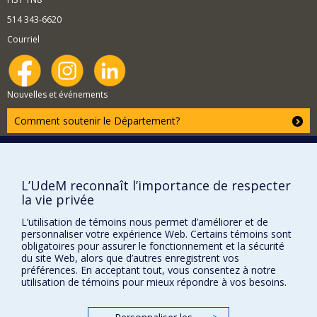
514 343-6620
Courriel
Nouvelles et événements
Comment soutenir le Département?
BESOIN D'AIDE?
Plan du site
L’UdeM reconnaît l’importance de respecter
Signaler une erreur
la vie privée
Accessibilité
L’utilisation de témoins nous permet d’améliorer et de
FACULTÉ DES ARTS ET DES SCIENCES
personnaliser votre expérience Web. Certains témoins sont
obligatoires pour assurer le fonctionnement et la sécurité
Nos départements et écoles
du site Web, alors que d’autres enregistrent vos
préférences. En acceptant tout, vous consentez à notre
Nos centres d'études
utilisation de témoins pour mieux répondre à vos besoins.
Nos programmes et cours