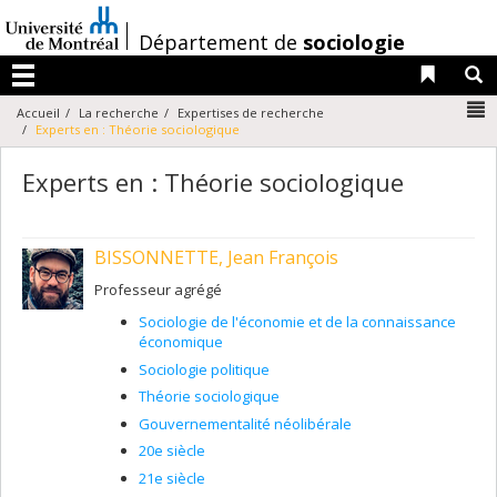
Passer
au
/
Département de
sociologie
contenu
Liens 
R
Menu
N
Accueil
La recherche
Expertises de recherche
Experts en : Théorie sociologique
Experts en : Théorie sociologique
BISSONNETTE, Jean François
Professeur agrégé
Sociologie de l'économie et de la connaissance
économique
Sociologie politique
Théorie sociologique
Gouvernementalité néolibérale
20e siècle
21e siècle