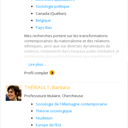
Sociologie politique
Canada (Québec)
Belgique
Pays-Bas
Mes recherches portent sur les transformations
contemporaines du nationalisme et des relations
ethniques, ainsi que sur diverses dynamiques de
violence, notamment dans l’espace public médiatisé. Je
m’intéresse plus particulièrement aux expériences
vécues de l’appartenance ethnonationale et
Lire plus…
communautaire, aux rapports d’altérité et de
conflictualité sociale, à la circulation des discours
Profil complet
haineux et misogynes, aux violences en contexte intime,
ainsi qu’aux effets sociaux et sanitaires de la
THÉRIAULT, Barbara
médiatisation de la violence extrême.
Professeure titulaire, Chercheuse
Sociologie de l'Allemagne contemporaine
Théorie sociologique
Feuilleton
Europe de l’Est