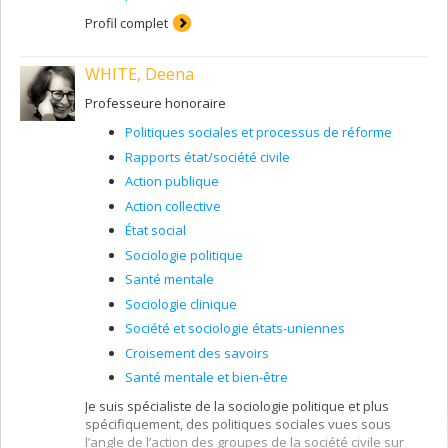
communautaire, aux rapports d’altérité et de
conflictualité sociale, à la circulation des discours
Profil complet
haineux et misogynes, aux violences en contexte intime,
ainsi qu’aux effets sociaux et sanitaires de la
WHITE, Deena
médiatisation de la violence extrême.
Professeure honoraire
Politiques sociales et processus de réforme
Rapports état/société civile
Action publique
Action collective
État social
Sociologie politique
Santé mentale
Sociologie clinique
Société et sociologie états-uniennes
Croisement des savoirs
Santé mentale et bien-être
Je suis spécialiste de la sociologie politique et plus
spécifiquement, des politiques sociales vues sous
l’angle de l’action des groupes de la société civile sur