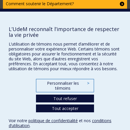
universitaire (CAU) du CIUSS de Nord-de- l'île-de-
Comment soutenir le Département?
Montréal, CSSS de Bordeaux-Cartierville-St-Laurent. Les
CAU ont pour mission de développer la recherche
BESOIN D'AIDE?
sociale appliquée en étroite collaboration avec les
Plan du site
intervenants et les citoyens, afin de contribuer au
L’UdeM reconnaît l’importance de respecter
développement de pratiques innovantes et à
Signaler une erreur
l’amélioration des conditions de vie. Je dirige
la vie privée
Accessibilité
actuellement le partenariat ARIMA, autour de la
L’utilisation de témoins nous permet d’améliorer et de
thématique des réseaux d'action et d'intervention
FACULTÉ DES ARTS ET DES SCIENCES
personnaliser votre expérience Web. Certains témoins sont
sociales.
obligatoires pour assurer le fonctionnement et la sécurité
du site Web, alors que d’autres enregistrent vos
Nos départements et écoles
préférences. En acceptant tout, vous consentez à notre
Nos centres d'études
utilisation de témoins pour mieux répondre à vos besoins.
Nos programmes et cours
Personnaliser les
>
témoins
Confidentialité
Tout refuser
Conditions d’utilisation
Tout accepter
Paramètres des témoins
Université de
Montréal
Voir notre
politique de confidentialité
et nos
conditions
d’utilisation
.