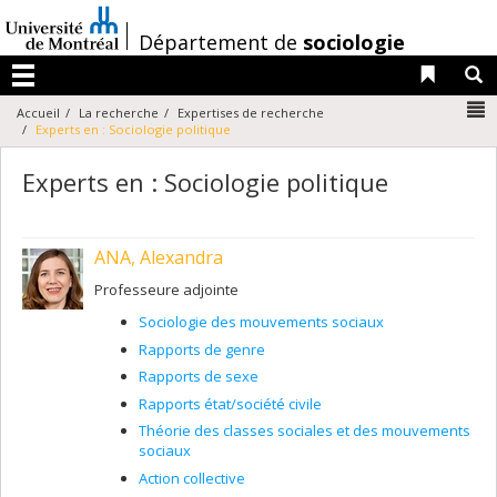
Passer
au
/
Département de
sociologie
contenu
Liens 
R
Menu
N
Accueil
La recherche
Expertises de recherche
Experts en : Sociologie politique
Experts en : Sociologie politique
ANA, Alexandra
Professeure adjointe
Sociologie des mouvements sociaux
Rapports de genre
Rapports de sexe
Rapports état/société civile
Théorie des classes sociales et des mouvements
sociaux
Action collective