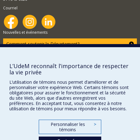
du sociologue et s’inspirent notamment des travaux
Courriel
classiques de Maurice Halbwachs.
Nouvelles et événements
Comment soutenir le Département?
BESOIN D'AIDE?
Plan du site
L’UdeM reconnaît l’importance de respecter
la vie privée
Signaler une erreur
Accessibilité
L’utilisation de témoins nous permet d’améliorer et de
personnaliser votre expérience Web. Certains témoins sont
FACULTÉ DES ARTS ET DES SCIENCES
obligatoires pour assurer le fonctionnement et la sécurité
du site Web, alors que d’autres enregistrent vos
préférences. En acceptant tout, vous consentez à notre
Nos départements et écoles
utilisation de témoins pour mieux répondre à vos besoins.
Nos centres d'études
Nos programmes et cours
Personnaliser les
>
témoins