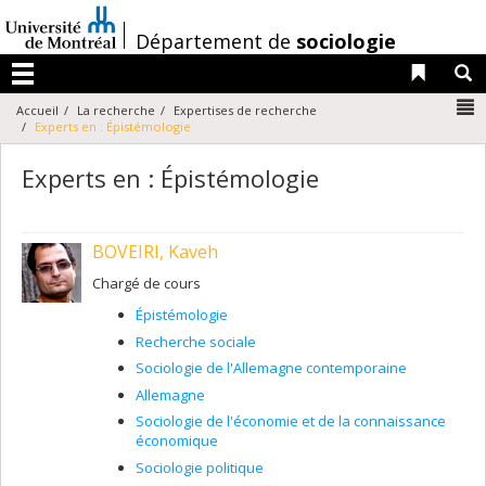
Passer
au
/
Département de
sociologie
contenu
Liens 
R
Menu
N
Accueil
La recherche
Expertises de recherche
Experts en : Épistémologie
Experts en : Épistémologie
BOVEIRI, Kaveh
Chargé de cours
Épistémologie
Recherche sociale
Sociologie de l'Allemagne contemporaine
Allemagne
Sociologie de l'économie et de la connaissance
économique
Sociologie politique