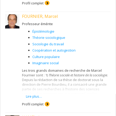
Profil complet
FOURNIER, Marcel
Professeur émérite
Épistémologie
Théorie sociologique
Sociologie du travail
Coopération et autogestion
Culture populaire
Imaginaire social
Les trois grands domaines de recherche de Marcel
Fournier sont : 1)
Théorie sociale et histoire de la sociologie
.
Depuis la rédaction de sa thèse de doctorat sous la
direction de Pierre Bourdieu, il a consacré une grande
partie de ses recherches à l’histoire des sciences
sociales. Ses premiers travaux ont porté sur les
Lire plus…
sciences sociales au Québec, comme on le voit dans
son ouvrage
L’Entrée dans la Modernité. Science, culture et
Profil complet
société au Québec
(1986) dont trois chapitres portent sur
des pionniers des sciences sociales et de la sociologie.