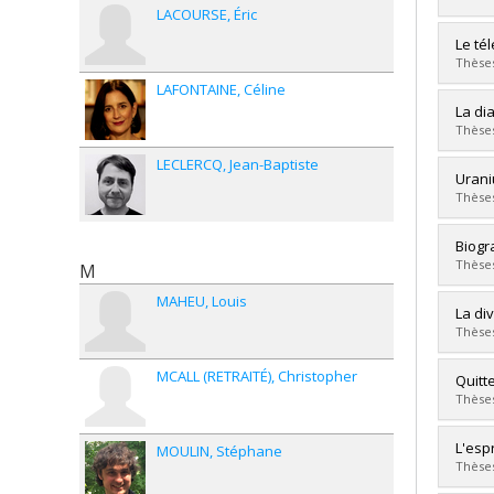
Entre
LACOURSE
Éric
Dipl
Lien 
Diplô
Le té
Cycle
Thèses
Dipl
LAFONTAINE
Céline
Lien 
Diplô
La di
Cycle
Thèses
Dipl
LECLERCQ
Jean-Baptiste
Lien 
Diplô
Urani
Cycle
Thèses
Dipl
Lien 
Diplô
Biogr
Cycle
Thèses
M
Dipl
MAHEU
Louis
Lien 
Diplô
La di
Cycle
Thèses
Dipl
Lien 
MCALL (RETRAITÉ)
Christopher
Diplô
Quitt
Cycle
Thèses
Dipl
Lien 
Diplô
L'esp
MOULIN
Stéphane
Cycle
Thèses
Dipl