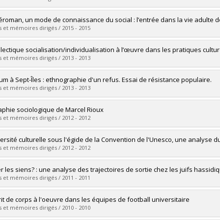
vue avec Annabelle Caillou, « La victoire du Canadi
ôme obtenu :
M. Sc.
vers le document dans Papyrus
mé(e) :
Murrugarra Cerna, Juan C.
léroman, un mode de connaissance du social : l’entrée dans la vie adult
 :
Doctorat
 et mémoires dirigés / 2015 - 2015
ôme obtenu :
Ph. D.
vers le document dans Papyrus
mé(e) :
Tessier, Geneviève
alectique socialisation/individualisation à l’œuvre dans les pratiques cul
 :
Maîtrise
 et mémoires dirigés / 2013 - 2013
ôme obtenu :
M. Sc.
vers le document dans Papyrus
mé(e) :
St-Germain Blais, Karine
um à Sept-Îles : ethnographie d'un refus. Essai de résistance populaire.
 :
Maîtrise
 et mémoires dirigés / 2013 - 2013
ôme obtenu :
M. Sc.
vers le document dans Papyrus
mé(e) :
Beaudoin-Jobin, Charles
aphie sociologique de Marcel Rioux
 :
Maîtrise
 et mémoires dirigés / 2012 - 2012
ôme obtenu :
M. Sc.
vers le document dans Papyrus
mé(e) :
Forgues Lecavalier, Julien
versité culturelle sous l'égide de la Convention de l'Unesco, une analyse d
 :
Maîtrise
 et mémoires dirigés / 2012 - 2012
ôme obtenu :
M. Sc.
vers le document dans Papyrus
mé(e) :
Lebert Ghali, Caroline
er les siens? : une analyse des trajectoires de sortie chez les juifs hassidi
 :
Maîtrise
 et mémoires dirigés / 2011 - 2011
ôme obtenu :
M. Sc.
vers le document dans Papyrus
mé(e) :
Malarde, Sandrine
rit de corps à l'oeuvre dans les équipes de football universitaire
 :
Maîtrise
 et mémoires dirigés / 2010 - 2010
ôme obtenu :
M. Sc.