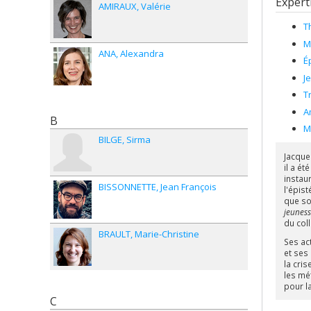
Expert
AMIRAUX
Valérie
T
M
ANA
Alexandra
É
J
T
A
B
M
BILGE
Sirma
Jacque
il a ét
instau
BISSONNETTE
Jean François
l'épist
que soc
jeunesse
du col
BRAULT
Marie-Christine
Ses act
et ses
la cris
les mé
pour l
C