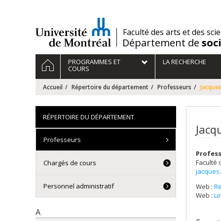
Passer
au
contenu
/
Faculté des arts et des sci
Département de
soc
Navigation
ACCUEIL
PROGRAMMES ET
LA RECHERCHE
principale
COURS
Accueil
Répertoire du département
Professeurs
Jacque
RÉPERTOIRE DU DÉPARTEMENT
Jacq
Professeurs
Profess
Faculté 
Chargés de cours
jacques
Personnel administratif
Web :
R
Web :
Li
A