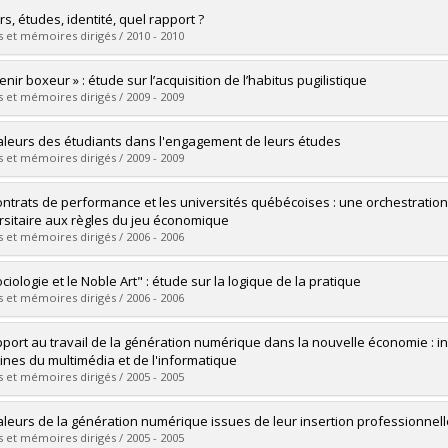
vers le document dans Papyrus
mé(e) :
Gauthier, Émilie
s, études, identité, quel rapport ?
 :
Maîtrise
 et mémoires dirigés / 2010 - 2010
ôme obtenu :
M. Sc.
vers le document dans Papyrus
mé(e) :
Méthot, Christian
nir boxeur » : étude sur l’acquisition de l’habitus pugilistique
 :
Maîtrise
 et mémoires dirigés / 2009 - 2009
ôme obtenu :
M. Sc.
vers le document dans Papyrus
mé(e) :
Gagnon, Sébastien
aleurs des étudiants dans l'engagement de leurs études
 :
Maîtrise
 et mémoires dirigés / 2009 - 2009
ôme obtenu :
M. Sc.
vers le document dans Papyrus
mé(e) :
Doré, Gabriel
ontrats de performance et les universités québécoises : une orchestratio
 :
Maîtrise
rsitaire aux règles du jeu économique
ôme obtenu :
M. Sc.
 et mémoires dirigés / 2006 - 2006
vers le document dans Papyrus
mé(e) :
Ratel, Jean-Luc
ciologie et le Noble Art" : étude sur la logique de la pratique
 :
Maîtrise
 et mémoires dirigés / 2006 - 2006
ôme obtenu :
M. Sc.
vers le document dans Papyrus
mé(e) :
Pizzinat, Baptiste
pport au travail de la génération numérique dans la nouvelle économie : i
 :
Maîtrise
nes du multimédia et de l'informatique
ôme obtenu :
M. Sc.
 et mémoires dirigés / 2005 - 2005
vers le document dans Papyrus
mé(e) :
Dawson, Caroline
aleurs de la génération numérique issues de leur insertion professionnell
 :
Maîtrise
 et mémoires dirigés / 2005 - 2005