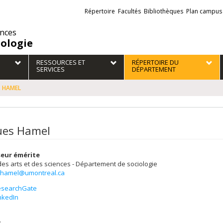
Liens
Répertoire
Facultés
Bibliothèques
Plan campus
externes
ences
iologie
RESSOURCES ET
RÉPERTOIRE DU
SERVICES
DÉPARTEMENT
s HAMEL
ues Hamel
eur émérite
des arts et des sciences - Département de sociologie
.hamel@umontreal.ca
esearchGate
nkedIn