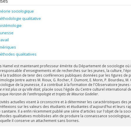
ises
héorie sociologique
éthodologie qualitative
pistémologie
eunesse
ravail
mériques
éthodes qualitatives
s Hamel est maintenant professeur émérite du Département de sociologie où il
é responsable d'enseignements et de recherches sur les jeunes, la culture, l'épi
ré la tradition de tenir des conférences publiques données par les figures de p
émologie (entre autres M. Rioux, G. Rocher, F. Dumont, E. Morin, P. Bourdieu, M. 
iologue de la jeunesse, il a contribué à la formation de l'Observatoire Jeunes 
 n'est plus ce qu'elle était,
placée sous l'égide du Centre culturel international de 
loque
Horizon de l'anthropologie et trajets de Maurice Godelier
.
ivités actuelles visent à circonscrire et à déterminer les caractéristiques des 
 réflexions sur les valeurs des étudiants et étudiantes d'aujourd'hui et leurs 
e sanitaire. Il a enfin récemment publié une série d'articles sur l'objet de la soc
thodes qualitatives mobilisées afin de produire la connaissance sociologique, p
aquelle il conserve un attachement sans bornes.