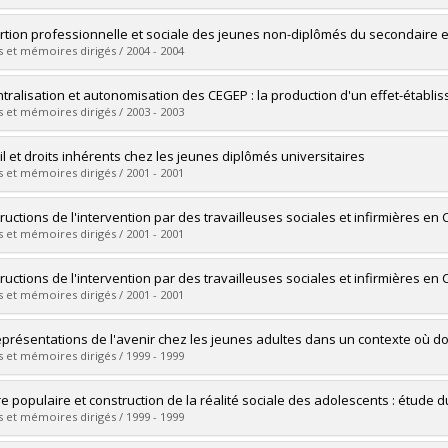
ôme obtenu :
M. Sc.
vers le document dans Papyrus
mé(e) :
Marcoux-Moisan, Maxime
ertion professionnelle et sociale des jeunes non-diplômés du secondaire et 
 :
Maîtrise
 et mémoires dirigés / 2004 - 2004
ôme obtenu :
M. Sc.
vers le document dans Papyrus
mé(e) :
Gendron, Benoît
ntralisation et autonomisation des CEGEP : la production d'un effet-établi
 :
Maîtrise
 et mémoires dirigés / 2003 - 2003
ôme obtenu :
M. Sc.
vers le document dans Papyrus
mé(e) :
De Saedeleer, Sylvie
il et droits inhérents chez les jeunes diplômés universitaires
 :
Doctorat
 et mémoires dirigés / 2001 - 2001
ôme obtenu :
Ph. D.
vers le document dans Papyrus
mé(e) :
Ellefsen, Bjenk
uctions de l'intervention par des travailleuses sociales et infirmières en C.
 :
Maîtrise
 et mémoires dirigés / 2001 - 2001
ôme obtenu :
M. Sc.
vers le document dans Papyrus
mé(e) :
Couturier, Yves
uctions de l'intervention par des travailleuses sociales et infirmières en C.
 :
Doctorat
 et mémoires dirigés / 2001 - 2001
ôme obtenu :
Ph. D.
vers le document dans Papyrus
mé(e) :
Couturier, Yves
eprésentations de l'avenir chez les jeunes adultes dans un contexte où do
 :
Doctorat
 et mémoires dirigés / 1999 - 1999
ôme obtenu :
Ph. D.
vers le document dans Papyrus
mé(e) :
St-Onge, Elaine
re populaire et construction de la réalité sociale des adolescents : étude 
 :
Maîtrise
 et mémoires dirigés / 1999 - 1999
ôme obtenu :
M. Sc.