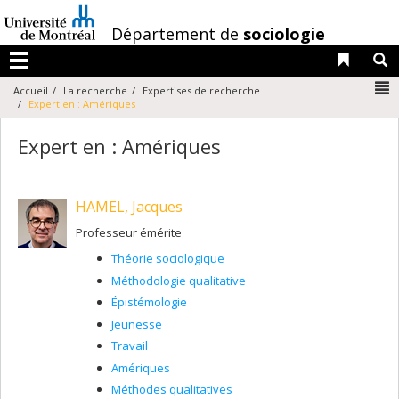
Passer
au
/
Département de
sociologie
contenu
Liens 
R
Menu
N
Accueil
La recherche
Expertises de recherche
Expert en : Amériques
Expert en : Amériques
HAMEL, Jacques
Professeur émérite
Théorie sociologique
Méthodologie qualitative
Épistémologie
Jeunesse
Travail
Amériques
Méthodes qualitatives