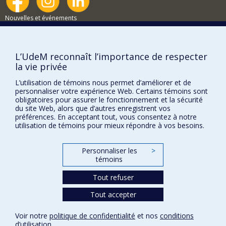
enfin récemment publié une série d'articles sur l'objet
de la sociologie, sur la visée de l'entreprise qui porte ce
Nouvelles et événements
nom et sur les méthodes qualitatives mobilisées afin de
produire la connaissance sociologique, pour ne pas dire
Comment soutenir le Département?
l'explication attendue de cette discipline pour laquelle il
conserve un attachement sans bornes.
BESOIN D'AIDE?
L’UdeM reconnaît l’importance de respecter
la vie privée
Plan du site
L’utilisation de témoins nous permet d’améliorer et de
Signaler une erreur
personnaliser votre expérience Web. Certains témoins sont
Accessibilité
obligatoires pour assurer le fonctionnement et la sécurité
du site Web, alors que d’autres enregistrent vos
FACULTÉ DES ARTS ET DES SCIENCES
préférences. En acceptant tout, vous consentez à notre
utilisation de témoins pour mieux répondre à vos besoins.
Nos départements et écoles
Nos centres d'études
Personnaliser les
>
témoins
Nos programmes et cours
Tout refuser
Tout accepter
Confidentialité
Conditions d’utilisation
Voir notre
politique de confidentialité
et nos
conditions
Paramètres des témoins
d’utilisation
.