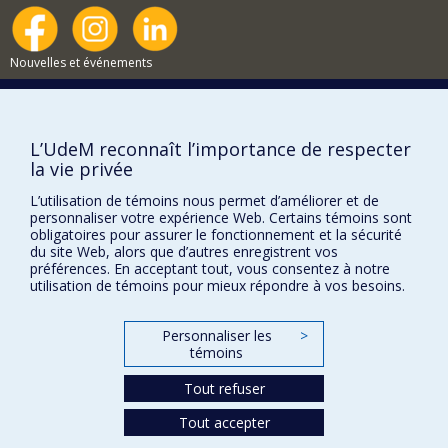
Nouvelles et événements
Comment soutenir le Département?
BESOIN D'AIDE?
L’UdeM reconnaît l’importance de respecter
Plan du site
la vie privée
Signaler une erreur
L’utilisation de témoins nous permet d’améliorer et de
personnaliser votre expérience Web. Certains témoins sont
Accessibilité
obligatoires pour assurer le fonctionnement et la sécurité
du site Web, alors que d’autres enregistrent vos
FACULTÉ DES ARTS ET DES SCIENCES
préférences. En acceptant tout, vous consentez à notre
utilisation de témoins pour mieux répondre à vos besoins.
Nos départements et écoles
Nos centres d'études
Personnaliser les
>
Nos programmes et cours
témoins
Tout refuser
Confidentialité
Tout accepter
Conditions d’utilisation