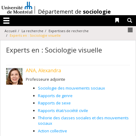
Passer
au
/
Département de
sociologie
contenu
Liens 
R
Menu
N
Accueil
La recherche
Expertises de recherche
Experts en : Sociologie visuelle
Experts en : Sociologie visuelle
ANA, Alexandra
Professeure adjointe
Sociologie des mouvements sociaux
Rapports de genre
Rapports de sexe
Rapports état/société civile
Théorie des classes sociales et des mouvements
sociaux
Action collective