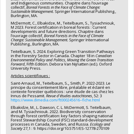
and Indigenous communities. Chapitre dans l’ouvrage
collectif,
Boreal Forests in the Face of Climate Change:
Sustainable Management.
Springer International Publishing.,
Burlington, MA.
McDermott, C., Elbakidze, M., Teitelbaum, S., Tysiachniouk,
M 2023. Forest certification in boreal forests : Current
developments and future directions. Chapitre dans
l’ouvrage collectif,
Boreal Forests in the Face of Climate
Change: Sustainable Management.
Springer International
Publishing., Burlington, MA.
Teitelbaum, S. 2024. Exploring Green Transition Pathways
in the Forestry Sector in Canada. Chapter 18 in
Canadian
Environmental Policy and Politics, Moving the Green Transition
Forward,
Fifth Edition. Debora Van Nijnatten (ed.). Oxford
University Press.
Articles scientifiques :
Saint-Arnaud, M., Teitelbaum, S
.,
Smith, P. 2022-2023. Le
principe du consentement libre, préalable et éclairé en
contexte forestier québécois : une étude de cas chez les
Innus de Pessamit.
Revue d'études autochtones
, 52: 3
https://www.dimedia.com/ft000245616--fiche.html
Elbakidze, M., L. Dawson, C. L. McDermott, S. Teitelbaum,
and M. Tysiachniouk. 2022. Biodiversity conservation
through forest certification: key factors shaping national
Forest Stewardship Council (FSC) standard-development
processes in Canada, Sweden, and Russia.
Ecology and
Society
27,1 : 9. https://doi.org/10.5751/ES-12778-270109