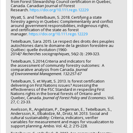
from Forest Stewardship Council certification in Quebec,
Canada. Canadian Journal of Forest
Research.
https://doi.org/10.111.rego.12229
Wyatt, S. and Teitelbaum, S. 2018. Certifying a state
forestry agency in Quebec: Complementarity and conflict
around government responsibilities, indigenous rights,
and certification of the state as forest
manager.
https://doi.org/10.111.rego.12229
Teitelbaum, Sara. 2015. Le respect des droits des peuples
autochtones dans le domaine de la gestion forestière au
Québec: quelle évolution (1960-
2014)?
Recherches
sociographiques,
56(2-3) : 299-323.
Teitelbaum, S.2014.Criteria and indicators for
the assessment of community forestry outcomes: A
comparative analysis from Canada.
Journal
of Environmental
Management. 132:257-67
Teitelbaum, S. et Wyatt, S. 2013. Is forest certification
delivering on First Nations issues? Assessing the
effectiveness of the FSC Standard in respecting First
Nations rights in the boreal forests of Ontario and
Quebec, Canada.
Journal of Forest Policy and Economics
. Vol.
27, C: 23-33.
Axelsson, R., Angelstam, P., Degerman, E., Teitelbaum, S.,
Andersson, K., Elbakidze, M., Drotz, M. 2013. Social and
cultural sustainability: Criteria, indicators, verifier
variables for measurement and maps for visualization to
support planning.
Ambio.
Vol. 42, 2: 215-228.