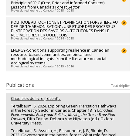
Principle of FPIC (Free, Prior and Informed Consent):
Sources de financement :
MITACS Inc.
Lessons from Canada’s Forest Sector
Programmes de subvention :
PVXXXXXX-Stage Accélération
Projet de recherche au Canada / 2015 - 2018
Québec - MITACS
Chercheur principal :
POLITIQUE AUTOCHTONE ET PLANIFICATION FORESTIERE AU
Sara Teitelbaum
DEFI DE 'L'HARMONISATION' : UNE ETUDE DES PROCESSUS
Co-chercheurs :
Margaret Anne Smith
D'INTEGRATION DES SAVOIRS AUTOCHTONES DANS LE
Sources de financement :
CRSH/Conseil de recherches en
REGIME FORESTIER QUEBECOIS
sciences humaines du Canada
Projet de recherche au Canada / 2014 - 2018
Programmes de subvention :
PV153480-Subventions de
développement Savoir
Chercheur principal :
ENERGY-Conditions supporting resilience in Canadian
Sara Teitelbaum
resource-based communities: empirical and
Sources de financement :
FRQSC/Fonds de recherche du
methodological insights from the literature on social-
Québec - Société et culture (FQRSC)
ecological systems
Programmes de subvention :
PV113813-(NP) Soutien à la
Projet de recherche au Canada / 2015 - 2016
recherche pour la relève professorale
Chercheur principal :
Sara Teitelbaum
Co-chercheurs :
Mario Gauthier
,
Martin Robitaille
,
Frédérick
Publications
Tout déplier
Doyon
,
Guy Chiasson
,
Jerome Dupras
Sources de financement :
CRSH/Conseil de recherches en
Chapitres de livre (récent) :
sciences humaines du Canada
Programmes de subvention :
PVXXXXXX-Subventions de
Teitelbaum, S. 2024. Exploring Green Transition Pathways
in the Forestry Sector in Canada. Chapter 18 in
Canadian
synthèse des connaissances
Environmental Policy and Politics, Moving the Green Transition
Forward,
Fifth Edition. Debora Van Nijnatten (ed.). Oxford
University Press.
Teitelbaum, S., Asselin, H., Bissonnette, J.-F., Blouin, D.
2023. Governance in the boreal forest: What role for local