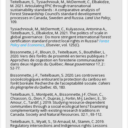
Teitelbaum, S., Tysiachniouk, M., McDermott, C., Elbakidze,
M. 2021. Articulating FPIC through transnational
sustainability standards : A comparative analysis of
Forest Stewardship Council’s standard development
processes in Canada, Sweden and Russia.
Land Use Policy
,
109.
Tysiachniouk, M., McDermott, C., Kulyasova, Antonina A.,
Teitelbaum, S., Elbakidze, M. 2021. The politics of scale in
global governance : Do more stringent international forest
certification standard protect local rights in Russia?
Forest
Policy and Economics
, Elsevier, vol. 125(C).
Bissonnette, J.-F., Blouin, D., Teitelbaum, S., Bouthillier, L.
2020. Vers des forêts de proximité en terres publiques ?
Approches de cogestion en foresterie communautaire
dans deux régions du Québec.
Revue gouvernance
17, 2 :
52-77.
Bissonnette, J.-F., Teitelbaum, S. 2020. Les controverses
socioécologiques entourant la protection du caribou en
forêt boréale: Recherche de l’acceptabilité sociale.
Cahiers
du géographie du Québec
. 65, 183.
Teitelbaum, S., Montpetit, A., Bissonnette, J-F, Chion, C.,
Chiasson, G., Dion, F., Dupras, J., Fortin, M-J, Leclerc, E., St-
Amour, C., Tardif, J. 2019. Studying resource-dependent
communities through a social-ecological lens? Examining
complementarity with existing research traditions in
Canada. Society and Natural Resources. 32:1 , 93-112.
Teitelbaum, S., Wyatt, S., St-Arnaud, M., Stamm, C. 2019.
Regulatory intersections and Indigenous rights: Lessons