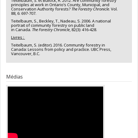
Teitelbaum, S. et Bullock, R. 2012. Are community forestry
principles at work in Ontario’s County, Municipal, and
Conservation Authority forests?
The
Forestry Chronicle
. Vol.
88, 6: 697-707.
Teitelbaum, S., Beckley, T., Nadeau, S. 2006. A national
portrait of community forestry on public land
in Canada.
The Forestry Chronicle
, 82(3): 416-428.
Livres :
Teitelbaum, S. (editor). 2016. Community forestry in
Canada: Lessons from policy and practice. UBC Press,
Vancouver, B.C.
Médias