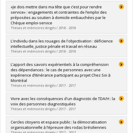
Graduate :
Handfield, Stéphane
«Je dois mettre dans ma tête que c’est pour rendre
Cycle :
Master's
service» : engagements et contraintes de l’emploi des
Grade :
M. Sc.
préposées au soutien à domicile embauchées par le
Lien vers le document dans Papyrus
Chèque emploi-service
Thèses et mémoires dirigés / 2018 - 2018
Graduate :
Hamel-Roy, Laurence
L'individu dans les rouages de l'objectivation : déficience
Cycle :
Master's
intellectuelle, justice pénale et travail en réseau
Grade :
M. Sc.
Thèses et mémoires dirigés / 2018 - 2018
Lien vers le document dans Papyrus
Graduate :
Ouellet, Guillaume
L’apport des savoirs expérientiels à la compréhension
Cycle :
Doctoral
des dépendances : le cas de personnes avec une
Grade :
Ph. D.
expérience d’itinérance participant au projet Chez Soi à
Lien vers le document dans Papyrus
Montréal
Thèses et mémoires dirigés / 2017 - 2017
Graduate :
Gutiérrez-Araya, Marcio
Vivre avec les conséquences d'un diagnostic de TDA/H : la
Cycle :
Master's
voix des personnes diagnostiquées
Grade :
M. Sc.
Thèses et mémoires dirigés / 2017 - 2017
Lien vers le document dans Papyrus
Graduate :
Robert, Amélie
Cercles citoyens et espace public : la démocratisation
Cycle :
Master's
organisationnelle à l’épreuve des rodas brésiliennes
Grade :
M. Sc.
Thèses et mémoires dirigés / 2017 - 2017