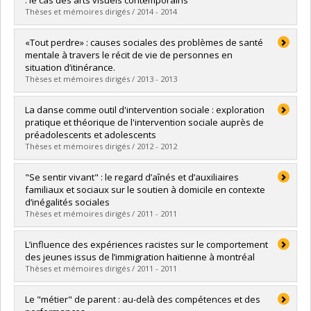
: le cas des arts visuels contemporains
Lien vers le document dans Papyrus
Thèses et mémoires dirigés / 2014 - 2014
Graduate :
Misdrahi Flores, Marian
«Tout perdre» : causes sociales des problèmes de santé
Cycle :
Doctoral
mentale à travers le récit de vie de personnes en
Grade :
Ph. D.
situation d’itinérance.
Lien vers le document dans Papyrus
Thèses et mémoires dirigés / 2013 - 2013
Graduate :
Lupien, Pierre-Luc
La danse comme outil d'intervention sociale : exploration
Cycle :
Master's
pratique et théorique de l'intervention sociale auprès de
Grade :
M. Sc.
préadolescents et adolescents
Lien vers le document dans Papyrus
Thèses et mémoires dirigés / 2012 - 2012
Graduate :
Mansour, Joanna
"Se sentir vivant" : le regard d’aînés et d’auxiliaires
Cycle :
Master's
familiaux et sociaux sur le soutien à domicile en contexte
Grade :
M. Sc.
d’inégalités sociales
Lien vers le document dans Papyrus
Thèses et mémoires dirigés / 2011 - 2011
Graduate :
Fournier, Aude
L’influence des expériences racistes sur le comportement
Cycle :
Master's
des jeunes issus de l’immigration haïtienne à montréal
Grade :
M. Sc.
Thèses et mémoires dirigés / 2011 - 2011
Lien vers le document dans Papyrus
Graduate :
Pierre, Arcène
Le "métier" de parent : au-delà des compétences et des
Cycle :
Master's