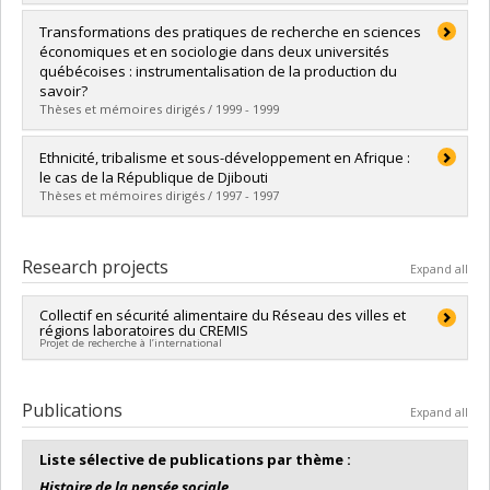
Lien vers le document dans Papyrus
Graduate :
Compaoré, Pabegwendé Nestorine
Transformations des pratiques de recherche en sciences
Cycle :
Doctoral
économiques et en sociologie dans deux universités
Grade :
Ph. D.
québécoises : instrumentalisation de la production du
Lien vers le document dans Papyrus
savoir?
Thèses et mémoires dirigés / 1999 - 1999
Graduate :
Albert, Mathieu
Ethnicité, tribalisme et sous-développement en Afrique :
Cycle :
Doctoral
le cas de la République de Djibouti
Grade :
Ph. D.
Thèses et mémoires dirigés / 1997 - 1997
Lien vers le document dans Papyrus
Graduate :
Houssein Chirdon, Osman
Cycle :
Master's
Research projects
Expand all
Grade :
M. Sc.
Lien vers le document dans Papyrus
Collectif en sécurité alimentaire du Réseau des villes et
régions laboratoires du CREMIS
Projet de recherche à l’international
Lead researcher :
Christopher McAll (RETRAITÉ)
Publications
Expand all
Liste sélective de publications par thème :
Histoire de la pensée sociale