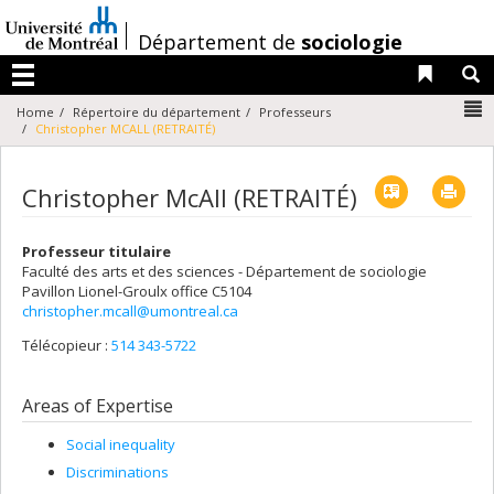
Passer
au
/
Département de
sociologie
contenu
Liens 
R
Menu
N
Home
Répertoire du département
Professeurs
Christopher MCALL (RETRAITÉ)
Vcard
Imp
Christopher McAll (RETRAITÉ)
Professeur titulaire
Faculté des arts et des sciences - Département de sociologie
Pavillon Lionel-Groulx
office C5104
christopher.mcall@umontreal.ca
Télécopieur :
514 343-5722
Areas of Expertise
Social inequality
Discriminations