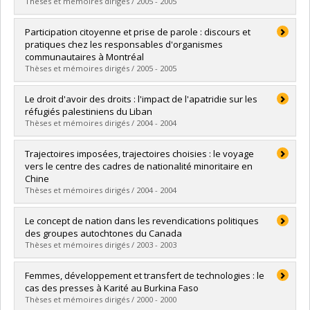
Grade :
M. Sc.
Thèses et mémoires dirigés / 2005 - 2005
Lien vers le document dans Papyrus
Graduate :
Felices-Luna, Maritza
Participation citoyenne et prise de parole : discours et
Cycle :
Doctoral
pratiques chez les responsables d'organismes
Grade :
Ph. D.
communautaires à Montréal
Lien vers le document dans Papyrus
Thèses et mémoires dirigés / 2005 - 2005
Graduate :
Régimbal, François
Le droit d'avoir des droits : l'impact de l'apatridie sur les
Cycle :
Master's
réfugiés palestiniens du Liban
Grade :
M. Sc.
Thèses et mémoires dirigés / 2004 - 2004
Lien vers le document dans Papyrus
Graduate :
Lapalme, Julie
Trajectoires imposées, trajectoires choisies : le voyage
Cycle :
Master's
vers le centre des cadres de nationalité minoritaire en
Grade :
M. Sc.
Chine
Lien vers le document dans Papyrus
Thèses et mémoires dirigés / 2004 - 2004
Graduate :
Seminaro, Andrea
Le concept de nation dans les revendications politiques
Cycle :
Master's
des groupes autochtones du Canada
Grade :
M. Sc.
Thèses et mémoires dirigés / 2003 - 2003
Lien vers le document dans Papyrus
Graduate :
Gentelet, Karine
Femmes, développement et transfert de technologies : le
Cycle :
Doctoral
cas des presses à Karité au Burkina Faso
Grade :
Ph. D.
Thèses et mémoires dirigés / 2000 - 2000