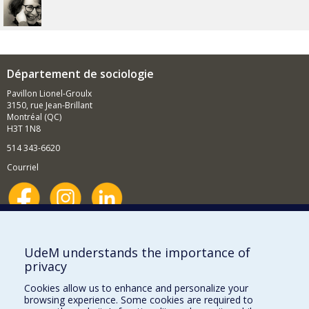
Département de sociologie
Pavillon Lionel-Groulx
3150, rue Jean-Brillant
Montréal (QC)
H3T 1N8
514 343-6620
Courriel
Nouvelles et événements
Comment soutenir le Département?
UdeM understands the importance of
privacy
BESOIN D'AIDE?
Cookies allow us to enhance and personalize your
Plan du site
browsing experience. Some cookies are required to
Signaler une erreur