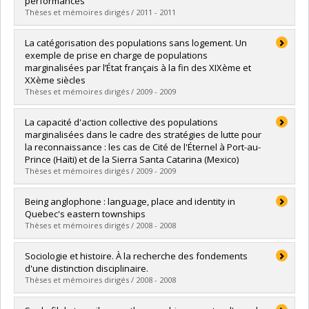
performances
Grade :
M. Sc.
Thèses et mémoires dirigés / 2011 - 2011
Lien vers le document dans Papyrus
Graduate :
Besner, Valérie
La catégorisation des populations sans logement. Un
Cycle :
Master's
exemple de prise en charge de populations
Grade :
M. Sc.
marginalisées par l’État français à la fin des XIXème et
Lien vers le document dans Papyrus
XXème siècles
Thèses et mémoires dirigés / 2009 - 2009
Graduate :
Godrie, Baptiste
La capacité d'action collective des populations
Cycle :
Master's
marginalisées dans le cadre des stratégies de lutte pour
Grade :
M. Sc.
la reconnaissance : les cas de Cité de l'Éternel à Port-au-
Lien vers le document dans Papyrus
Prince (Haïti) et de la Sierra Santa Catarina (Mexico)
Thèses et mémoires dirigés / 2009 - 2009
Graduate :
Louis, Ilionor
Being anglophone : language, place and identity in
Cycle :
Doctoral
Quebec's eastern townships
Grade :
Ph. D.
Thèses et mémoires dirigés / 2008 - 2008
Lien vers le document dans Papyrus
Graduate :
Vieira, Aimée
Sociologie et histoire. À la recherche des fondements
Cycle :
Doctoral
d'une distinction disciplinaire.
Grade :
Ph. D.
Thèses et mémoires dirigés / 2008 - 2008
Lien vers le document dans Papyrus