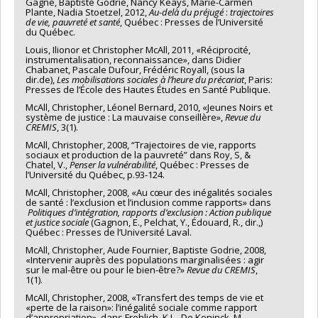
Gagné, Baptiste Godrie, Nancy Keays, Marie-Carmen
Plante, Nadia Stoetzel, 2012,
Au-delà du préjugé
:
trajectoires
de vie,
pauvreté et santé
, Québec : Presses de l’Université
du Québec.
Louis, Ilionor et Christopher McAll, 2011, «Réciprocité,
instrumentalisation, reconnaissance», dans Didier
Chabanet, Pascale Dufour, Frédéric Royall, (sous la
dir.de),
Les mobilisations sociales à l’heure du précariat
, Paris:
Presses de l’École des Hautes Études en Santé Publique.
McAll, Christopher, Léonel Bernard, 2010, «Jeunes Noirs et
système de justice : La mauvaise conseillère»,
Revue du
CREMIS
, 3(1).
McAll, Christopher, 2008, “Trajectoires de vie, rapports
sociaux et production de la pauvreté” dans Roy, S, &
Chatel, V.,
Penser la vulnérabilité
, Québec : Presses de
l’Université du Québec, p.93-124.
McAll, Christopher, 2008, «Au cœur des inégalités sociales
de santé : l’exclusion et l’inclusion comme rapports» dans
Politiques d’intégration, rapports d’exclusion : Action publique
et justice sociale
(Gagnon, E., Pelchat, Y., Édouard, R., dir.,)
Québec : Presses de l’Université Laval.
McAll, Christopher, Aude Fournier, Baptiste Godrie, 2008,
«Intervenir auprès des populations marginalisées : agir
sur le mal-être ou pour le bien-être?»
Revue du CREMIS
,
1(1).
McAll, Christopher, 2008, «Transfert des temps de vie et
«perte de la raison»: l’inégalité sociale comme rapport
d’appropriation», dans Frohlich, K.L., De Koninck, M.,