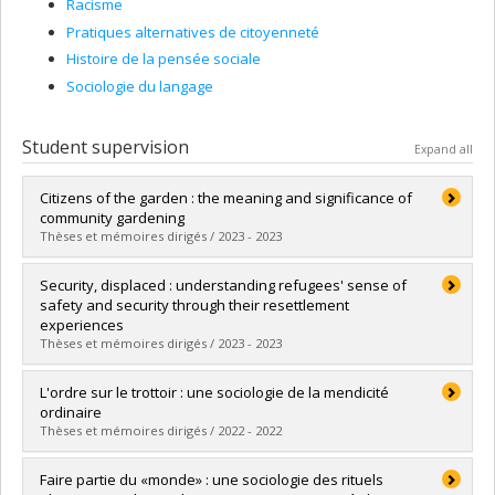
Racisme
Pratiques alternatives de citoyenneté
Histoire de la pensée sociale
Sociologie du langage
Student supervision
Expand all
Citizens of the garden : the meaning and significance of
community gardening
Thèses et mémoires dirigés / 2023 - 2023
Graduate :
Tian, Hui
Security, displaced : understanding refugees' sense of
Cycle :
Master's
safety and security through their resettlement
Grade :
M. Sc.
experiences
Lien vers le document dans Papyrus
Thèses et mémoires dirigés / 2023 - 2023
Graduate :
Tennessee, Krystal
L'ordre sur le trottoir : une sociologie de la mendicité
Cycle :
Master's
ordinaire
Grade :
M. Sc.
Thèses et mémoires dirigés / 2022 - 2022
Lien vers le document dans Papyrus
Graduate :
Perreault-Mandeville, Étienne
Faire partie du «monde» : une sociologie des rituels