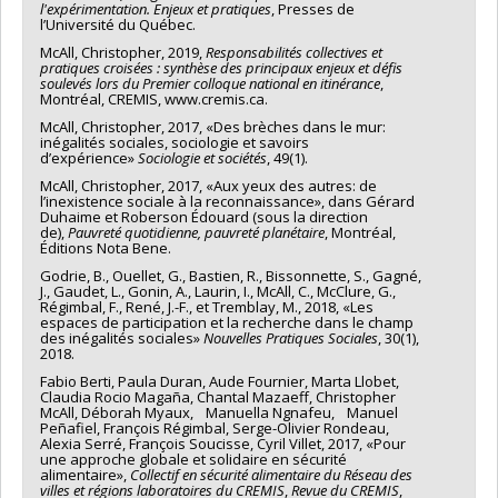
l'expérimentation. Enjeux et pratiques
, Presses de
l’Université du Québec.
McAll, Christopher, 2019,
Responsabilités collectives et
pratiques croisées : synthèse des principaux enjeux et défis
soulevés lors du Premier colloque national en itinérance
,
Montréal, CREMIS, www.cremis.ca.
McAll, Christopher, 2017, «Des brèches dans le mur:
inégalités sociales, sociologie et savoirs
d’expérience»
Sociologie et sociétés
, 49(1).
McAll, Christopher, 2017, «Aux yeux des autres: de
l’inexistence sociale à la reconnaissance», dans Gérard
Duhaime et Roberson Édouard (sous la direction
de),
Pauvreté quotidienne, pauvreté planétaire
, Montréal,
Éditions Nota Bene.
Godrie, B., Ouellet, G., Bastien, R., Bissonnette, S., Gagné,
J., Gaudet, L., Gonin, A., Laurin, I., McAll, C., McClure, G.,
Régimbal, F., René, J.-F., et Tremblay, M., 2018, «Les
espaces de participation et la recherche dans le champ
des inégalités sociales»
Nouvelles Pratiques Sociales
, 30(1),
2018.
Fabio Berti, Paula Duran, Aude Fournier, Marta Llobet,
Claudia Rocio Magaña, Chantal Mazaeff, Christopher
McAll, Déborah Myaux, Manuella Ngnafeu, Manuel
Peñafiel, François Régimbal, Serge-Olivier Rondeau,
Alexia Serré, François Soucisse, Cyril Villet, 2017, «Pour
une approche globale et solidaire en sécurité
alimentaire»,
Collectif en sécurité alimentaire du Réseau des
villes et régions laboratoires du CREMIS
,
Revue du CREMIS
,