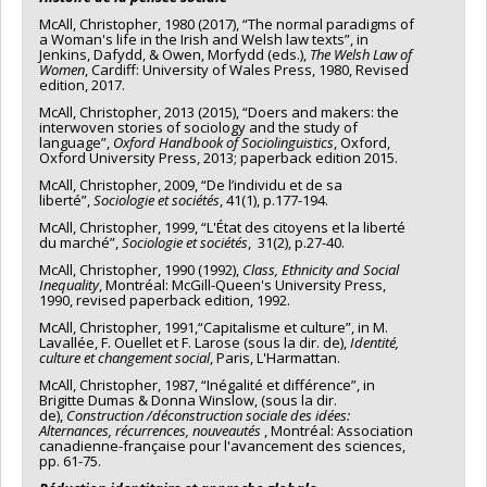
McAll, Christopher, 1980 (2017), “The normal paradigms of
a Woman's life in the Irish and Welsh law texts”, in
Jenkins, Dafydd, & Owen, Morfydd (eds.),
The Welsh Law of
Women
, Cardiff: University of Wales Press, 1980, Revised
edition, 2017.
McAll, Christopher, 2013 (2015), “Doers and makers: the
interwoven stories of sociology and the study of
language”,
Oxford Handbook of Sociolinguistics
, Oxford,
Oxford University Press, 2013; paperback edition 2015.
McAll, Christopher, 2009, “De l’individu et de sa
liberté”,
Sociologie et sociétés
, 41(1), p.177-194.
McAll, Christopher, 1999, “L'État des citoyens et la liberté
du marché”,
Sociologie et sociétés
, 31(2), p.27-40.
McAll, Christopher, 1990 (1992),
Class, Ethnicity and Social
Inequality
, Montréal: McGill-Queen's University Press,
1990, revised paperback edition, 1992.
McAll, Christopher, 1991,“Capitalisme et culture”, in M.
Lavallée, F. Ouellet et F. Larose (sous la dir. de),
Identité,
culture et changement social
, Paris, L'Harmattan.
McAll, Christopher, 1987, “Inégalité et différence”, in
Brigitte Dumas & Donna Winslow, (sous la dir.
de),
Construction /déconstruction sociale des idées:
Alternances, récurrences, nouveautés
, Montréal: Association
canadienne-française pour l'avancement des sciences,
pp. 61-75.