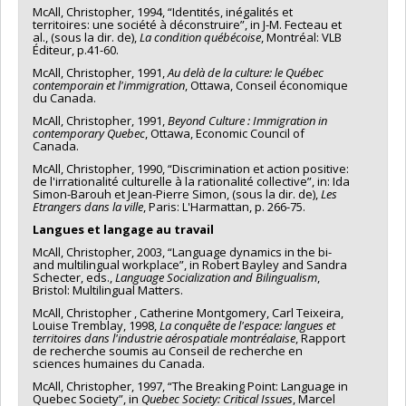
McAll, Christopher, 1994, “Identités, inégalités et
territoires: une société à déconstruire”, in J-M. Fecteau et
al., (sous la dir. de),
La condition québécoise
, Montréal: VLB
Éditeur, p.41-60.
McAll, Christopher, 1991,
Au delà de la culture: le Québec
contemporain et l'immigration
, Ottawa, Conseil économique
du Canada.
McAll, Christopher, 1991,
Beyond Culture : Immigration in
contemporary Quebec
, Ottawa, Economic Council of
Canada.
McAll, Christopher, 1990, “Discrimination et action positive:
de l'irrationalité culturelle à la rationalité collective”, in: Ida
Simon-Barouh et Jean-Pierre Simon, (sous la dir. de),
Les
Etrangers dans la ville
, Paris: L'Harmattan, p. 266-75.
Langues et langage au travail
McAll, Christopher, 2003, “Language dynamics in the bi-
and multilingual workplace”, in Robert Bayley and Sandra
Schecter, eds.,
Language Socialization and Bilingualism
,
Bristol: Multilingual Matters.
McAll, Christopher , Catherine Montgomery, Carl Teixeira,
Louise Tremblay, 1998,
La conquête de l'espace: langues et
territoires dans l'industrie aérospatiale montréalaise
, Rapport
de recherche soumis au Conseil de recherche en
sciences humaines du Canada.
McAll, Christopher, 1997, “The Breaking Point: Language in
Quebec Society”, in
Quebec Society: Critical Issues
, Marcel