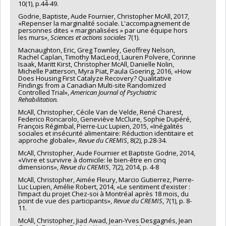
10(1), p.44-49.
Godrie, Baptiste, Aude Fournier, Christopher McAll, 2017,
«Repenser la marginalité sociale. L'accompagnement de
personnes dites « marginalisées » par une équipe hors
les murs»,
Sciences et actions sociales
7(1).
Macnaughton, Eric, Greg Townley, Geoffrey Nelson,
Rachel Caplan, Timothy MacLeod, Lauren Polvere, Corinne
Isaak, Maritt Kirst, Christopher McAll, Danielle Nolin,
Michelle Patterson, Myra Piat, Paula Goering, 2016, «How
Does Housing First Catalyze Recovery? Qualitative
Findings from a Canadian Multi-site Randomized
Controlled Trial»,
American Journal of Psychiatric
Rehabilitation.
McAll, Christopher, Cécile Van de Velde, René Charest,
Federico Roncarolo, Geneviève McClure, Sophie Dupéré,
François Régimbal, Pierre-Luc Lupien, 2015, «Inégalités
sociales et insécurité alimentaire: Réduction identitaire et
approche globale»,
Revue du CREMIS
, 8(2), p.28-34.
McAll, Christopher, Aude Fournier et Baptiste Godrie, 2014,
«Vivre et survivre à domicile: le bien-être en cinq
dimensions»,
Revue du CREMIS
, 7(2), 2014, p. 4-8
McAll, Christopher, Aimée Fleury, Marcio Gutierrez, Pierre-
Luc Lupien, Amélie Robert, 2014, «Le sentiment d’exister :
l’impact du projet Chez-soi à Montréal après 18 mois, du
point de vue des participants»,
Revue du CREMIS
, 7(1), p. 8-
11.
McAll, Christopher, Jiad Awad, Jean-Yves Desgagnés, Jean