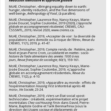
Réduction identitaire et approche globale
McAll, Christopher, «Bringing equality down to earth:
hunger, identity reduction, and the five dimensions of
well-being»,
Anthropology of Food
, (à paraître).
McAll, Christopher, Laurence Roy, Nancy Keays, Marie-
Josée Doucet, Sophie Coulombe, 2019 (2020),
L’approche
globale en accompagnement résidentiel,
CREMIS, CAU-
CSSSMTL, 2019, révisé 2020, www.cremis.ca.
McAll, Christopher, 2019, «Accepter de voir : la diversité de
populations sans domicile ou à risque de l’être»
, Revue du
CREMIS
, 11(1), 2019, p. 41-47.
McAll, Christopher, 2019, Compte rendu de : Retière, Jean-
Noël et Jean-Pierre Crom,
La solidarité en miettes : socio-
histoire de l’aide alimentaire des années 1930 à nos
jours
,
Revue française de sociologie
, 60(1), 159-161.
McAll, Christopher, Laurence Roy, Nancy Keays, Marie-
Josée Doucet, Sophie Coulombe, 2019, «L’approche
globale en accompagnement résidentiel»
, Revue du
CREMIS
, 11(2), p. 4-10.
McAll, Christopher, 2019, «Apparaître au monde : effets de
l’expérimentation
Housing First
à Montréal après 48
mois»,
Vie Sociale
, 23-24.
McAll, Christopher, 2019, «Vers un État social «post-
technocrate» : créativité, expérimentation et le projet
montréalais
Chez-soi/Housing First
» dans David, Pierre-
Marie, Baptiste Godrie et Tarik Benmarhnia (sous la
direction de)
Usages sociaux et déplacements de