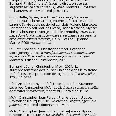
Bernard, P., & Demers, A. (sous la direction de),
Les
inégalités sociales de santé au Québec,
Montréal : Presses
de l'Université de Montréal, p. 87-110.
Bouthillette, Sylvie, Lise Anne Chouinard, Suzanne
Dessureault, Élaine Groulx, Valérie Lafontaine, Annie
Landry, Sylvie Lavigne, Lionel Langlois, Valérie Marcotte,
Christopher McAll, Maude Picard, Oana Rocarea, Myriam
Thirot, Christine Thivierge, Isabelle Tremblay, 2006,
Une
place dans la ville: mieux connaître et reconnaître les parents
avec jeunes enfants à charge
, CREMIS et CSSS Jeanne-
Mance, 2006, www.cremis.ca.
Le Goff, Frédérique, Christopher McAll, Catherine
Montgomery, 2005,
La transformation du communautaire:
experiences d’intervention auprès de jeunes sans emploi
,
Montréal: Éditions Saint-Martin, 2005.
Bernard, Léonel, Christopher McAll, 2004, “La
surreprésentation des jeunes Haïtiens dans le système
québécois de la protection de la jeunesse”,
Intervention
,
120, p.117-124.
Côté, Andrée, Denyse Côté, Lucie Lamarche, Suzanne
Léveillée, Christopher McAll, 2002,
Violence conjugale, Luttes
de femmes et modernité
, Montréal: L'Escale pour Elle.
McAll, Christopher, Jean Fortier, Pierre Joseph Ulysse,
Raymonde Bourque, 2001,
Se libérer du regard, Agir sur la
pauvreté
, Montréal, Éditions Saint-Martin.
McAll, Christopher, Jean Fortier, Pierre-Joseph Ulysse,
Raymonde Bourque, 2000,
Se libérer du regard, agir sur les