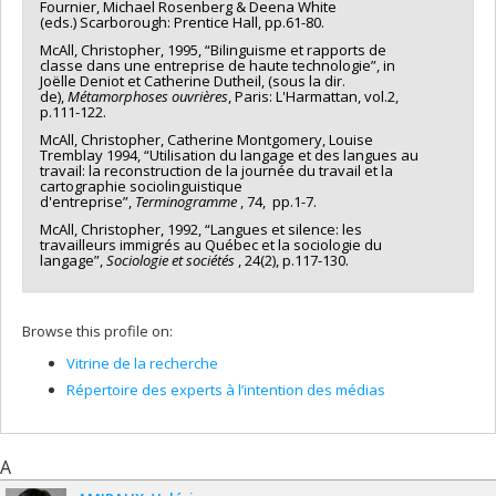
Fournier, Michael Rosenberg & Deena White
(eds.) Scarborough: Prentice Hall, pp.61-80.
McAll, Christopher, 1995, “Bilinguisme et rapports de
classe dans une entreprise de haute technologie”, in
Joëlle Deniot et Catherine Dutheil, (sous la dir.
de),
Métamorphoses ouvrières
, Paris: L'Harmattan, vol.2,
p.111-122.
McAll, Christopher, Catherine Montgomery, Louise
Tremblay 1994, “Utilisation du langage et des langues au
travail: la reconstruction de la journée du travail et la
cartographie sociolinguistique
d'entreprise”,
Terminogramme
, 74, pp.1-7.
McAll, Christopher, 1992, “Langues et silence: les
travailleurs immigrés au Québec et la sociologie du
langage”,
Sociologie et sociétés
, 24(2), p.117-130.
Browse this profile on:
Vitrine de la recherche
Répertoire des experts à l’intention des médias
A