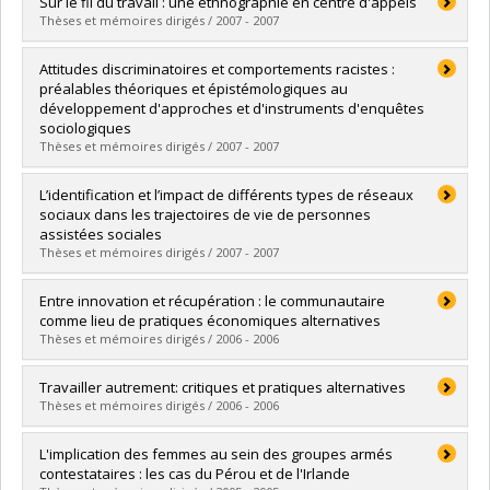
Graduate :
Awad, Jiad
Sur le fil du travail : une ethnographie en centre d'appels
Cycle :
Master's
Thèses et mémoires dirigés / 2007 - 2007
Grade :
M. Sc.
Lien vers le document dans Papyrus
Graduate :
Vanbremeersch, Marie
Attitudes discriminatoires et comportements racistes :
Cycle :
Doctoral
préalables théoriques et épistémologiques au
Grade :
Ph. D.
développement d'approches et d'instruments d'enquêtes
Lien vers le document dans Papyrus
sociologiques
Thèses et mémoires dirigés / 2007 - 2007
Graduate :
Corbeil, Jean-Pierre
L’identification et l’impact de différents types de réseaux
Cycle :
Doctoral
sociaux dans les trajectoires de vie de personnes
Grade :
Ph. D.
assistées sociales
Lien vers le document dans Papyrus
Thèses et mémoires dirigés / 2007 - 2007
Graduate :
Stoetzel, Nadia
Entre innovation et récupération : le communautaire
Cycle :
Master's
comme lieu de pratiques économiques alternatives
Grade :
M. Sc.
Thèses et mémoires dirigés / 2006 - 2006
Lien vers le document dans Papyrus
Graduate :
Mahfoudh, Amel
Travailler autrement: critiques et pratiques alternatives
Cycle :
Master's
Thèses et mémoires dirigés / 2006 - 2006
Grade :
M. Sc.
Lien vers le document dans Papyrus
Graduate :
Tessier, Marie-Ève
L'implication des femmes au sein des groupes armés
Cycle :
Master's
contestataires : les cas du Pérou et de l'Irlande