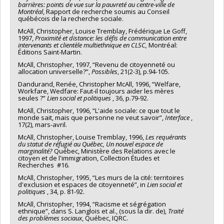
barrières: points de vue sur la pauvreté au centre-ville de
Montréal
, Rapport de recherche soumis au Conseil
québécois de la recherche sociale.
McAll, Christopher, Louise Tremblay, Frédérique Le Goff,
1997,
Proximité et distance: les défis de communication entre
intervenants et clientèle multiethnique en CLSC,
Montréal:
Éditions Saint-Martin.
McAll, Christopher, 1997, “Revenu de citoyenneté ou
allocation universelle?”,
Possibles
, 21(2-3), p.94-105.
Dandurand, Renée, Christopher McAll, 1996, “Welfare,
Workfare, Wedfare: Faut-il toujours aider les mères
seules ?”
Lien social et politiques
, 36, p.79-92.
McAll, Christopher, 1996, “L'aide sociale: ce que tout le
monde sait, mais que personne ne veut savoir”,
Interface
,
17(2), mars-avril.
McAll, Christopher, Louise Tremblay, 1996,
Les requérants
du statut de réfugié au Québec, Un nouvel espace de
marginalité?
Québec, Ministère des Relations avec le
citoyen et de l'immigration, Collection Études et
Recherches #16.
McAll, Christopher, 1995, “Les murs de la cité: territoires
d'exclusion et espaces de citoyenneté”, in
Lien social et
politiques
, 34, p. 81-92.
McAll, Christopher, 1994, “Racisme et ségrégation
ethnique”, dans S. Langlois et al., (sous la dir. de),
Traité
des problèmes sociaux
, Québec, IQRC.