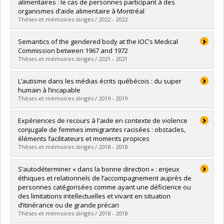
Cycle :
Master's
alimentaires : le cas de personnes participant à des
Grade :
M. Sc.
organismes d’aide alimentaire à Montréal
Lien vers le document dans Papyrus
Thèses et mémoires dirigés / 2022 - 2022
Graduate :
Régimbal, François
Semantics of the gendered body at the IOC’s Medical
Cycle :
Doctoral
Commission between 1967 and 1972
Grade :
Ph. D.
Thèses et mémoires dirigés / 2021 - 2021
Lien vers le document dans Papyrus
Graduate :
Filion-Donato, Émilie
L’autisme dans les médias écrits québécois : du super
Cycle :
Master's
humain à l’incapable
Grade :
M.A.
Thèses et mémoires dirigés / 2019 - 2019
Lien vers le document dans Papyrus
Graduate :
Corbin-Charland, Olivier
Expériences de recours à l'aide en contexte de violence
Cycle :
Master's
conjugale de femmes immigrantes racisées : obstacles,
Grade :
M.A.
éléments facilitateurs et moments propices
Lien vers le document dans Papyrus
Thèses et mémoires dirigés / 2018 - 2018
Graduate :
Barreto, Angela
S’autodéterminer « dans la bonne direction » : enjeux
Cycle :
Master's
éthiques et relationnels de l’accompagnement auprès de
Grade :
M. Sc.
personnes catégorisées comme ayant une déficience ou
Lien vers le document dans Papyrus
des limitations intellectuelles et vivant en situation
d’itinérance ou de grande précari
Thèses et mémoires dirigés / 2018 - 2018