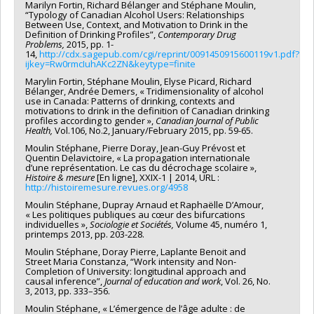
Marilyn Fortin, Richard Bélanger and Stéphane Moulin,
“Typology of Canadian Alcohol Users: Relationships
Between Use, Context, and Motivation to Drink in the
Definition of Drinking Profiles”,
Contemporary Drug
Problems,
2015, pp. 1-
14,
http://cdx.sagepub.com/cgi/reprint/0091450915600119v1.pdf?
ijkey=Rw0rmcIuhAKc2ZN&keytype=finite
Marylin Fortin, Stéphane Moulin, Elyse Picard, Richard
Bélanger, Andrée Demers, « Tridimensionality of alcohol
use in Canada: Patterns of drinking, contexts and
motivations to drink in the definition of Canadian drinking
profiles according to gender »,
Canadian Journal of Public
Health,
Vol.106, No.2, January/February 2015, pp. 59-65.
Moulin Stéphane, Pierre Doray, Jean-Guy Prévost et
Quentin Delavictoire, « La propagation internationale
d’une représentation. Le cas du décrochage scolaire »,
Histoire & mesure
[En ligne], XXIX-1 | 2014, URL :
http://histoiremesure.revues.org/4958
Moulin Stéphane, Dupray Arnaud et Raphaëlle D’Amour,
« Les politiques publiques au cœur des bifurcations
individuelles »,
Sociologie et Sociétés,
Volume 45, numéro 1,
printemps 2013, pp. 203-228.
Moulin Stéphane, Doray Pierre, Laplante Benoit and
Street Maria Constanza, “Work intensity and Non-
Completion of University: longitudinal approach and
causal inference”,
Journal of education and work
, Vol. 26, No.
3, 2013, pp. 333–356.
Moulin Stéphane, « L’émergence de l’âge adulte : de