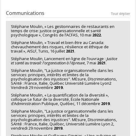
Communications
Tout déplier
Stéphane Moulin, « Les gestionnaires de restaurants en
temps de crise: justice organisationnelle et santé
psychologique », Congrès de l’ACFAS, 10 mai
2022
.
Stéphane Moulin, « Travail et bien être au Canada:
chevauchement des risques, résilience et éthique de
travail », AISLF, Tunis, 16 juillet
2021
.
Stéphane Moulin, Lancement en ligne de l’ouvrage :
Justice
et santé au travail: l'organisation à l'épreuve
, 7 mai
2021
.
Stéphane Moulin, "La justice organisationnelle dans les
services: principes, intérêts et limites de la
psychologisation des injustices". MEsure, DIscriminations,
SAnté : France, Italie, Québec Université Lumière Lyon2
Vendredi 29 novembre
2019.
Stéphane Moulin, « La quantification de la diversité »,
colloque Le futur de la diversité, École Nationale
d’Administration Publique, Québec, 11 décembre
2019
.
Stéphane Moulin, "La justice organisationnelle dans les
services: principes, intérêts et limites de la
psychologisation des injustices". MEsure, DIscriminations,
SAnté : France, Italie, Québec, Université Lumière Lyon 2,
vendredi 29 novembre
2019.
Stephane Moulin et Guillaume Gingras, « Une aubaine et