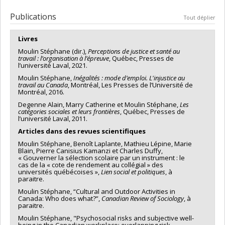
2007-février 2011 (jury : Claire Durand et Pierre
Deborah Feldman
,
Olivier Receveur
,
Stéphane Renaud
,
Chercheur principal :
Stéphane Moulin
Programmes de subvention :
PVXXXXXX-Subvention ordinaire
Bouchard),
https://papyrus.bib.umontreal.ca/jspui/bitstream/186
Michèle Rivard
,
Maria Victoria Zunzunegui
,
Paul Gendreau
,
Publications
de recherche
Tout déplier
Mark Daniel
,
Cara Tannenbaum
,
Éric Lacourse
,
Marie-France
LAMARRE
Raynault
,
Jean-Pierre Bonin
,
Patrice Jalette
,
Stéphane Moulin
Livres
,
Brahim Boudarbat
,
Victor Haines
,
Stéphane Guay
,
Simona
Bignami
,
Sylvana Côté
,
Aline Drapeau
,
Katherine Frohlich
,
Moulin Stéphane (dir.),
Perceptions de justice et santé au
Solène Lardoux
,
Manuel Crespo
,
Jean-Michel Cousineau
,
travail : l’organisation à l’épreuve
, Québec, Presses de
l’université Laval, 2021.
Leroy Stone
,
Paul Bernard
,
Jake Murdoch
,
Évelyne Lapierre-
Adamcyk
,
Jean Marc Brodeur
,
Francois Vaillancourt
,
Moulin Stéphane,
Inégalités : mode d’emploi. L'injustice au
travail au Canada
, Montréal, Les Presses de l’Université de
Jacqueline Oxman-Martinez
,
William Coffey
,
Dietlind Stolle
,
Montréal, 2016.
Alain Brunet
,
Sylvia Kairouz
,
Katherine Gray-Donald
,
Gilles
Paradis
,
Alain Vanasse
,
Benoît Laplante
,
Éric Latimer
,
Degenne Alain, Marry Catherine et Moulin Stéphane,
Les
catégories sociales et leurs frontières
, Québec, Presses de
Annette Majnemer
,
Frédéric Lesemann
,
Patrick Marier
,
Jean
l’université Laval, 2011.
Caron
,
Jorgen Hansen
,
Robert O Pihl
,
Céline Le Bourdais
,
Sylvain Bourdon
,
Jacques Ledent
,
Damaris Rose
,
Nong Zhu
,
Articles dans des revues scientifiques
Benoit Dostie
,
Lucia Benaquisto
,
Michael R. Smith
,
Antonio
Moulin Stéphane, Benoît Laplante, Mathieu Lépine, Marie
Ciampi
,
Mark Zoccolillo
,
Nancy Mayo
,
Nancy Annette Ross
,
Blain, Pierre Canisius Kamanzi et Charles Duffy,
Maida J. Sewitch
,
Giovani Burgos
,
Hope Weiler
,
Marie Robert
« Gouverner la sélection scolaire par un instrument : le
cas de la « cote de rendement au collégial » des
,
Pierre-Thomas Léger
,
Gilles Caporossi
,
William Bukowski
,
universités québécoises »,
Lien social et politiques
, à
Michel Laroche
,
Petr Hanel
,
Mario Fortin
,
Daniel Parent
,
paraitre.
Michel Préville
,
Carmen Dionne
,
Elmustapha Najem
,
John
Moulin Stéphane, “Cultural and Outdoor Activities in
Lynch
,
Lindsey John
,
Paul Makdissi
,
John Penrod
,
Lucie Morin
Canada: Who does what?”,
Canadian Review of Sociology
, à
,
Martine Hébert
,
Guy Lacroix
,
Philip Merrigan
,
Marie-
paraitre.
Christine Saint-Jacques
,
Richard Marcoux
,
Pierre Doray
,
Moulin Stéphane, "Psychosocial risks and subjective well-
Simon Langlois
,
Catherine Des Rivières-Pigeon
,
Guy Fréchet
,