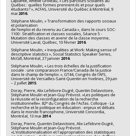
Laplante, Amélie Groleau, « Les parcours scolaires au
Québec : quelles formes prennent-ils et pour quels
étudiants? », ACFAS, Université du Québec à Montréal, 9
mai
2016.
Stéphane Moulin, « Transformation des rapports sociaux
et polarisation
de l’emploi et du revenu au Canada », dans le cours SOC-
1100 : Stratification et classes sociales, Séance 5 -
Mutation des classes et avenir de la classe moyenne,
Université Laval, Québec, 10 février
2016
.
Stéphane Moulin, « Inequalities at Work: Making sense of
descriptive statistics », Social Statistics Speaker Series,
McGill, Montréal, 27 janvier
2016
.
Stéphane Moulin, « Les trois échelles de la justification
sociale : une comparaison France/Canada de la justice
dans le champ de l’emploi. », GT44, Congrès de l’AFS,
Université de Versailles-Saint-Quentin en Yvelines, 29 juin
– 2 juillet
2015
.
Doray, Pierre, Alix Lefebvre-Dugré, Quentin Delavictoire,
Stéphane Moulin et Jean-Guy Prévost. «Les politiques de
la réussite et la reconfiguration de la recherche
e
institutionnelle». 82
du Congrès de l'Acfas. Colloque - La
recherche et le politique en éducation : enjeux et débats
dans le monde francophone, Université Concordia,
Montréal, 13 mai
2014
Doray, Pierre, Quentin Delavictoire, Alix Lefebvre-Dugré,
Stéphane Moulin et Jean-Guy Prévost.
«L'institutionnalisation et l'appropriation des statistiques