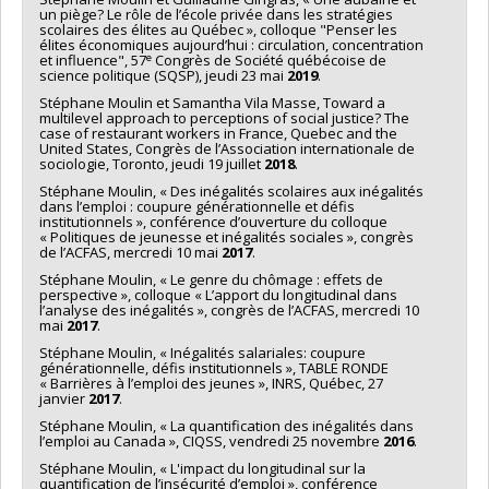
un piège? Le rôle de l’école privée dans les stratégies
scolaires des élites au Québec », colloque "Penser les
élites économiques aujourd’hui : circulation, concentration
e
et influence", 57
Congrès de Société québécoise de
science politique (SQSP), jeudi 23 mai
2019
.
Stéphane Moulin et Samantha Vila Masse, Toward a
multilevel approach to perceptions of social justice? The
case of restaurant workers in France, Quebec and the
United States, Congrès de l’Association internationale de
sociologie, Toronto, jeudi 19 juillet
2018
.
Stéphane Moulin, « Des inégalités scolaires aux inégalités
dans l’emploi : coupure générationnelle et défis
institutionnels », conférence d’ouverture du colloque
« Politiques de jeunesse et inégalités sociales », congrès
de l’ACFAS, mercredi 10 mai
2017
.
Stéphane Moulin, « Le genre du chômage : effets de
perspective », colloque « L’apport du longitudinal dans
l’analyse des inégalités », congrès de l’ACFAS, mercredi 10
mai
2017
.
Stéphane Moulin, « Inégalités salariales: coupure
générationnelle, défis institutionnels », TABLE RONDE
« Barrières à l’emploi des jeunes », INRS, Québec, 27
janvier
2017
.
Stéphane Moulin, « La quantification des inégalités dans
l’emploi au Canada », CIQSS, vendredi 25 novembre
2016
.
Stéphane Moulin, « L'impact du longitudinal sur la
quantification de l’insécurité d’emploi », conférence