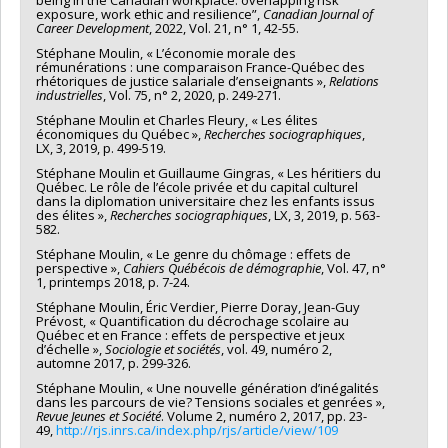
being in the Canadian workplace: overlapping risk
Lucie Deblois
,
Jean-Yves Duclos
,
Gérard Duhaime
,
Bernard
exposure, work ethic and resilience”,
Canadian Journal of
Fortin
,
Louis-Paul Rivest
,
Bruce Shearer
,
Marius Thériault
,
Career Development
, 2022, Vol. 21, n° 1, 42-55.
Charles Bellemare
,
Pierre Ouellette
,
Rebecca Fuhrer
,
Robert
Stéphane Moulin, « L’économie morale des
Pampalon
,
Lise Renaud
,
Pierre Drouilly
,
Claude Dumas
,
rémunérations : une comparaison France-Québec des
rhétoriques de justice salariale d’enseignants »,
Relations
Pierre Lefebvre
,
Benoît Levesque
,
Katherine Lippel
,
Nicolas
industrielles
, Vol. 75, n° 2, 2020, p. 249-271.
Marceau
,
André Marchand
,
Karen Messing
,
Jocelyne Morin
,
Christa Japel
,
Nathalie Bigras
,
Étienne Wasmer
,
Yves
Stéphane Moulin et Charles Fleury, « Les élites
économiques du Québec »,
Recherches sociographiques
,
Lecomte
,
Jean-Marie Boisvert
,
Jocelyne Giasson
,
Lise St-
LX, 3, 2019, p. 499-519.
Laurent
,
Marc Van Audenrode
,
Richard Shearmur
,
Denis
Harrisson
,
Mircea Vultur
,
Amélie Quesnel Vallée
,
Rober Platt
Stéphane Moulin et Guillaume Gingras, « Les héritiers du
Québec. Le rôle de l’école privée et du capital culturel
,
Michel Boivin
dans la diplomation universitaire chez les enfants issus
Sources de financement :
FRQSC/Fonds de recherche du
des élites »,
Recherches sociographiques
, LX, 3, 2019, p. 563-
Québec - Société et culture (FQRSC)
582.
Programmes de subvention :
PV129894-(RG) Programme
Stéphane Moulin, « Le genre du chômage : effets de
Regroupements stratégiques
perspective »,
Cahiers Québécois de démographie
, Vol. 47, n°
1, printemps 2018, p. 7-24.
Stéphane Moulin, Éric Verdier, Pierre Doray, Jean-Guy
Prévost, « Quantification du décrochage scolaire au
Québec et en France : effets de perspective et jeux
d’échelle »,
Sociologie et sociétés
, vol. 49, numéro 2,
automne 2017, p. 299-326.
Stéphane Moulin, « Une nouvelle génération d’inégalités
dans les parcours de vie? Tensions sociales et genrées »,
Revue
Jeunes et Société
. Volume 2, numéro 2, 2017, pp. 23-
49,
http://rjs.inrs.ca/index.php/rjs/article/view/109