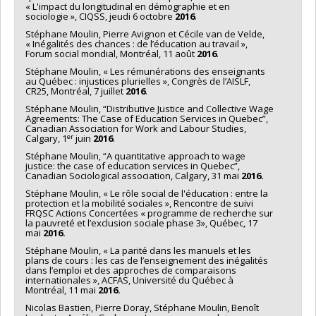
« L'impact du longitudinal en démographie et en
sociologie », CIQSS, jeudi 6 octobre
2016
.
Stéphane Moulin, Pierre Avignon et Cécile van de Velde,
« Inégalités des chances : de l’éducation au travail »,
Forum social mondial, Montréal, 11 août
2016
.
Stéphane Moulin, « Les rémunérations des enseignants
au Québec : injustices plurielles », Congrès de l’AISLF,
CR25, Montréal, 7 juillet
2016
.
Stéphane Moulin, “Distributive Justice and Collective Wage
Agreements: The Case of Education Services in Quebec”,
Canadian Association for Work and Labour Studies,
er
Calgary, 1
juin
2016
.
Stéphane Moulin, “A quantitative approach to wage
justice: the case of education services in Quebec”,
Canadian Sociological association, Calgary, 31 mai
2016.
Stéphane Moulin, « Le rôle social de l'éducation : entre la
protection et la mobilité sociales », Rencontre de suivi
FRQSC Actions Concertées « programme de recherche sur
la pauvreté et l’exclusion sociale phase 3», Québec, 17
mai
2016.
Stéphane Moulin, « La parité dans les manuels et les
plans de cours : les cas de l’enseignement des inégalités
dans l’emploi et des approches de comparaisons
internationales », ACFAS, Université du Québec à
Montréal, 11 mai
2016.
Nicolas Bastien, Pierre Doray, Stéphane Moulin, Benoît