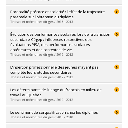
Diplômé(e) :
Fortin, Marilyn (MF)
Parentalité précoce et scolarité : l'effet de la trajectoire
Cycle :
Doctorat
parentale sur l'obtention du diplôme
Diplôme obtenu :
Ph. D.
Thèses et mémoires dirigés / 2013 - 2013
Lien vers le document dans Papyrus
Diplômé(e) :
Moreau, Isabelle
Évolution des performances scolaires lors de la transition
Cycle :
Maîtrise
secondaire-Cégep : influences respectives des
Diplôme obtenu :
M. Sc.
évaluations PISA, des performances scolaires
Lien vers le document dans Papyrus
antérieures et des contextes de vie
Thèses et mémoires dirigés / 2012 - 2012
Diplômé(e) :
Cortès, Pierre-Yves
L'insertion professionnelle des jeunes n'ayant pas
Cycle :
Maîtrise
complété leurs études secondaires
Diplôme obtenu :
M. Sc.
Thèses et mémoires dirigés / 2012 - 2012
Lien vers le document dans Papyrus
Diplômé(e) :
Gauthier, Benoit
Les déterminants de l’usage du français en milieu de
Cycle :
Maîtrise
travail au Québec
Diplôme obtenu :
M. Sc.
Thèses et mémoires dirigés / 2012 - 2012
Lien vers le document dans Papyrus
Diplômé(e) :
Buteau, Calherbe
Le sentiment de surqualification chez les diplômés
Cycle :
Maîtrise
Thèses et mémoires dirigés / 2010 - 2010
Diplôme obtenu :
M. Sc.
Lien vers le document dans Papyrus