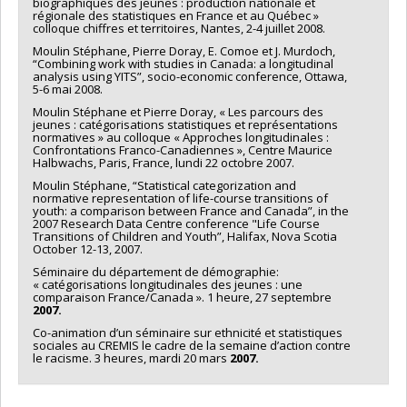
biographiques des jeunes : production nationale et
régionale des statistiques en France et au Québec »
colloque chiffres et territoires, Nantes, 2-4 juillet 2008.
Moulin Stéphane, Pierre Doray, E. Comoe et J. Murdoch,
“Combining work with studies in Canada: a longitudinal
analysis using YITS”, socio-economic conference, Ottawa,
5-6 mai 2008.
Moulin Stéphane et Pierre Doray, « Les parcours des
jeunes : catégorisations statistiques et représentations
normatives » au colloque « Approches longitudinales :
Confrontations Franco-Canadiennes », Centre Maurice
Halbwachs, Paris, France, lundi 22 octobre 2007.
Moulin Stéphane, “Statistical categorization and
normative representation of life-course transitions of
youth: a comparison between France and Canada”, in the
2007 Research Data Centre conference "Life Course
Transitions of Children and Youth”, Halifax, Nova Scotia
October 12-13, 2007.
Séminaire du département de démographie:
« catégorisations longitudinales des jeunes : une
comparaison France/Canada ». 1 heure, 27 septembre
2007.
Co-animation d’un séminaire sur ethnicité et statistiques
sociales au CREMIS le cadre de la semaine d’action contre
le racisme. 3 heures, mardi 20 mars
2007.