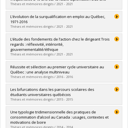
Lien vers le document dans Papyrus
Thèses et mémoires dirigés / 2021 - 2021
Diplômé(e) :
Gingras, Guillaume
L’évolution de la surqualification en emploi au Québec,
Cycle :
Maîtrise
1971-2016
Diplôme obtenu :
M. Sc.
Thèses et mémoires dirigés / 2021 - 2021
Lien vers le document dans Papyrus
Diplômé(e) :
Cornelissen, Louis
L’étude des fondements de l’action chez le dirigeant Trois
Cycle :
Maîtrise
regards : réflexivité, intériorité,
Diplôme obtenu :
M. Sc.
gouvernementalité/éthique
Lien vers le document dans Papyrus
Thèses et mémoires dirigés / 2021 - 2021
Diplômé(e) :
Robichaud, Alain
Réussite et sélection au premier cycle universitaire au
Cycle :
Doctorat
Québec : une analyse multiniveau
Diplôme obtenu :
Ph. D.
Thèses et mémoires dirigés / 2016 - 2016
Lien vers le document dans Papyrus
Diplômé(e) :
Legault, Marjolaine
Les bifurcations dans les parcours scolaires des
Cycle :
Maîtrise
étudiants universitaires québécois
Diplôme obtenu :
M. Sc.
Thèses et mémoires dirigés / 2015 - 2015
Lien vers le document dans Papyrus
Diplômé(e) :
Lefebvre-Dugré, Alix
Une typologie tridimensionnelle des pratiques de
Cycle :
Maîtrise
consommation d’alcool au Canada : usages, contextes et
Diplôme obtenu :
M. Sc.
motivations de boire
Lien vers le document dans Papyrus
Thèses et mémoires dirigés / 2014 - 2014