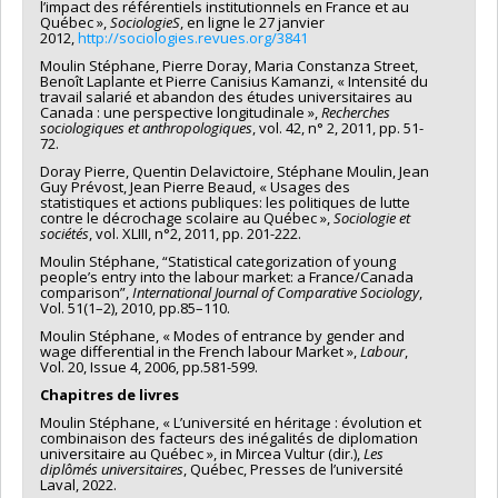
l’impact des référentiels institutionnels en France et au
Québec »,
SociologieS
, en ligne le 27 janvier
2012,
http://sociologies.revues.org/3841
Moulin Stéphane, Pierre Doray, Maria Constanza Street,
Benoît Laplante et Pierre Canisius Kamanzi, « Intensité du
travail salarié et abandon des études universitaires au
Canada : une perspective longitudinale »,
Recherches
sociologiques et anthropologiques
, vol. 42, n° 2, 2011, pp. 51-
72.
Doray Pierre, Quentin Delavictoire, Stéphane Moulin, Jean
Guy Prévost, Jean Pierre Beaud, « Usages des
statistiques et actions publiques: les politiques de lutte
contre le décrochage scolaire au Québec »,
Sociologie et
sociétés
, vol. XLIII, n°2, 2011, pp. 201-222.
Moulin Stéphane, “Statistical categorization of young
people’s entry into the labour market: a France/Canada
comparison”,
International Journal of Comparative Sociology
,
Vol. 51(1–2), 2010, pp.85–110.
Moulin Stéphane, « Modes of entrance by gender and
wage differential in the French labour Market »,
Labour
,
Vol. 20, Issue 4, 2006, pp.581-599.
Chapitres de livres
Moulin Stéphane, « L’université en héritage : évolution et
combinaison des facteurs des inégalités de diplomation
universitaire au Québec », in Mircea Vultur (dir.),
Les
diplômés universitaires
, Québec, Presses de l’université
Laval, 2022.