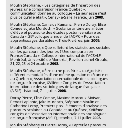
Moulin Stéphane, « Les catégories de l'insertion des
jeunes: une comparaison France/Québec »,
communication donnée au colloque « La jeunesse n’est
plus ce qu’elle était », Cerisy-la-Salle, France, juin
2009.
Moulin Stéphane, Canisius Kamanzi, Pierre Doray, Elise
Comoe et Jake Murdoch, « Scolarité antérieure, métier
d’élève et poursuite des études postuniversitaire au
e
Canada », 29
colloque annuel de l'AQPC « Pour des
apprentissages durables », Trois-Rivières, juin
2009.
Moulin Stéphane, « Que reflètent les statistiques sociales
sur les parcours des jeunes ? Une comparaison
France/Canada ». Colloque international de l'ACSALF,
Montréal, Université de Montréal, Pavillon Lionel-Groulx,
21, 22, 23 et 24 octobre
2008.
Moulin Stéphane, « Être ou ne pas être… catégorisé :
différentes modalités d’une même question en France et
au Québec », Association internationale des sociologues
de langue française, XVIIIème Congrès de l’Association
internationale des sociologues de langue française
(AISLF) - Istanbul, 7-11 juillet
2008.
Doray Pierre, Elise Comoe, Maxime Marcoux-Moisan,
Benoit Laplante, Jake Murdoch, Stéphane Moulin et
Catherine Leroy, Premiers pas : éléments d’analyse des
parcours scolaires au Canada et au Québec, XVIIIème
congrès de l’Association internationale des sociologues
de langue française (AISLF), Istanbul, 7-11 juillet
2008.
Moulin Stéphane et Pierre Doray, « Capter les parcours