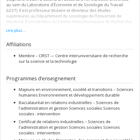
au sein du Laboratoire d'Économie et de Sociologie du Travail
(LEST). Il est professeur titulaire et directeur des études
supérieures au Département de sociologie de l’Université de
Montréal. Il est membre du Centre Interuniversitaire de Recherche
sur la Science et la Technologie (CIRST) et de l'Observatoire sur le
Lire plus…
mieux-être et la santé au travail (OSMET). Il est directeur de la
revue
Sociologie et sociétés.
Affiliations
Membre –
CIRST — Centre interuniversitaire de recherche
sur la science et la technologie
Programmes d’enseignement
Majeure en environnement, société et transitions – Sciences
humaines Environnement et développement durable
Baccalauréat en relations industrielles – Sciences de
l'administration et gestion Sciences sociales Sciences
sociales : intervention
Certificat de relations industrielles – Sciences de
l'administration et gestion Sciences sociales Sciences
sociales : intervention