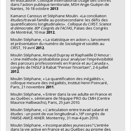
en éducation». Colloque international Usage des chiffres
dans l'action publique territoriale, MSH Ange-Guépin de
Nantes, 16-18 octobre
2013
Kamanzi Canisius et Stéphane Moulin. «La conciliation
études/travail-famille au postsecondaire: les défis des
quantifications longitudinales».
Colloque du CIRST. Science
e
et démocratie. 80
Congrès de l'ACFAS
, Palais des Congrès
de Montréal, 10 mai
2012.
Moulin Stéphane, « La statistique en action », lancement
et présentation du numéro de
Sociologie et sociétés
au
CIRST, 19 avril
2012
.
Moulin Stéphane, Arnaud Dupray et Raphaëlle D'Amour :
« Une méthode probabiliste pour analyser l'imprévisibilité
des parcours professionnels en France et au Canada »,
congrès de l’AISLF à Rabat “Penser l’incertain”, 2-6 juillet
2012
.
Moulin Stéphane, « La quantification des inégalités »,
colloque mesure des inégalités, Institut Henri Poincaré,
Paris, 21 novembre
2011
.
Moulin Stéphane, « Entrer dans la vie adulte en France et
au Québec », séminaire de l’équipe PRO du CMH (Centre
Maurice Halbwachs), Paris, 25 juin 2010.
Moulin Stéphane, « L'articulation entre travail salarié et
e
études : un point de vue longitudinal »,16
congrès de
l’AMSE-AMCE-WAER. Monterrey, 31 mai-4 juin 2010.
Moulin Stéphane, « Incomparables jeunesses? L’entrée
dans la vie active en France et au Québec au prisme des