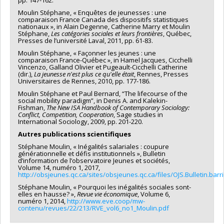
pp. 147-162.
Moulin Stéphane, « Enquêtes de jeunesses : une
comparaison France Canada des dispositifs statistiques
nationaux », in Alain Degenne, Catherine Marry et Moulin
Stéphane,
Les catégories sociales et leurs frontières
, Québec,
Presses de l’université Laval, 2011, pp. 61-83.
Moulin Stéphane, « Façonner les jeunes : une
comparaison France-Québec », in Hamel Jacques, Cicchelli
Vincenzo, Galland Olivier et Pugeault-Cicchelli Catherine
(dir.),
La jeunesse n'est plus ce qu'elle était
, Rennes, Presses
Universitaires de Rennes, 2010, pp. 177-186.
Moulin Stéphane et Paul Bernard, “The lifecourse of the
social mobility paradigm”, in Denis A. and Kalekin-
Fishman,
The New ISA Handbook of Contemporary Sociology:
Conflict, Competition, Cooperation
, Sage studies in
International Sociology, 2009, pp. 201-220.
Autres publications scientifiques
Stéphane Moulin, « Inégalités salariales : coupure
générationnelle et défis institutionnels », Bulletin
d’information de l’observatoire Jeunes et sociétés,
Volume 14, numéro 1, 2017,
http://obsjeunes.qc.ca/sites/obsjeunes.qc.ca/files/OJS.Bulletin.barr
Stéphane Moulin, « Pourquoi les inégalités sociales sont-
elles en hausse? »,
Revue vie économique
, Volume 6,
numéro 1, 2014,
http://www.eve.coop/mw-
contenu/revues/22/213/RVE_vol6_no1_Moulin.pdf