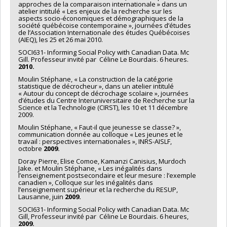
approches de la comparaison internationale » dans un
atelier intitulé « Les enjeux de la recherche sur les
aspects socio-économiques et démographiques de la
société québécoise contemporaine », journées d’études
de l’Association Internationale des études Québécoises
(AIEQ), les 25 et 26 mai 2010.
SOCI631- Informing Social Policy with Canadian Data. Mc
Gill. Professeur invité par Céline Le Bourdais. 6 heures.
2010.
Moulin Stéphane, « La construction de la catégorie
statistique de décrocheur », dans un atelier intitulé
« Autour du concept de décrochage scolaire », journées
d’études du Centre Interuniversitaire de Recherche sur la
Science et la Technologie (CIRST), les 10 et 11 décembre
2009.
Moulin Stéphane, « Faut-il que jeunesse se classe? »,
communication donnée au colloque « Les jeunes et le
travail : perspectives internationales », INRS-AISLF,
octobre
2009.
Doray Pierre, Elise Comoe, Kamanzi Canisius, Murdoch
Jake. et Moulin Stéphane, « Les inégalités dans
l’enseignement postsecondaire et leur mesure : l’exemple
canadien », Colloque sur les inégalités dans
l’enseignement supérieur et la recherche du RESUP,
Lausanne, juin
2009.
SOCI631- Informing Social Policy with Canadian Data. Mc
Gill, Professeur invité par Céline Le Bourdais. 6 heures,
2009.