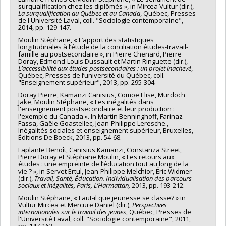
surqualification chez les diplômés », in Mircea Vultur (dir.),
La surqualification au Québec et au Canada
, Québec, Presses
de l'Université Laval, coll. "Sociologie contemporaine",
2014, pp. 129-147.
Moulin Stéphane, « L’apport des statistiques
longitudinales à l’étude de la conciliation études-travail-
famille au postsecondaire », in Pierre Chenard, Pierre
Doray, Edmond-Louis Dussault et Martin Ringuette (dir.),
L’accessibilité aux études postsecondaires : un projet inachevé
,
Québec, Presses de l’université du Québec, coll.
"Enseignement supérieur", 2013, pp. 295-304.
Doray Pierre, Kamanzi Canisius, Comoe Elise, Murdoch
Jake, Moulin Stéphane, « Les inégalités dans
l'enseignement postsecondaire et leur production :
l'exemple du Canada ». In Martin Benninghoff, Farinaz
Fassa, Gaële Goastellec, Jean-Philippe Leresche.,
Inégalités sociales et enseignement supérieur, Bruxelles,
Éditions De Boeck, 2013, pp. 54-68.
Laplante Benoît, Canisius Kamanzi, Constanza Street,
Pierre Doray et Stéphane Moulin, « Les retours aux
études : une empreinte de l’éducation tout au long de la
vie ? », in Servet Ertul, Jean-Philippe Melchior, Éric Widmer
(dir.),
Travail, Santé, Éducation. Individualisation des parcours
sociaux et inégalités, Paris, L’Harmattan,
2013, pp. 193-212.
Moulin Stéphane, « Faut-il que jeunesse se classe? » in
Vultur Mircea et Mercure Daniel (dir.),
Perspectives
internationales sur le travail des jeunes
, Québec, Presses de
l'Université Laval, coll. "Sociologie contemporaine", 2011,