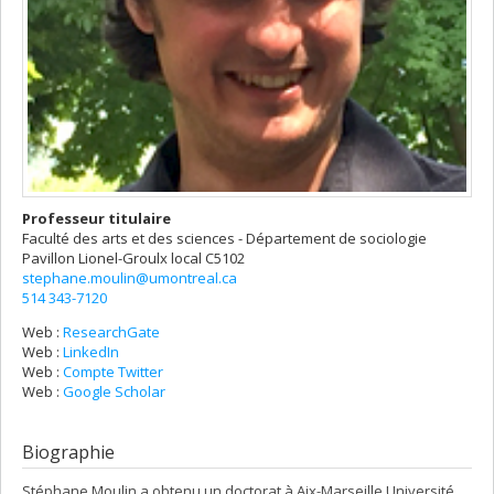
Professeur titulaire
Faculté des arts et des sciences - Département de sociologie
Pavillon Lionel-Groulx
local C5102
stephane.moulin@umontreal.ca
514 343-7120
Web :
ResearchGate
Web :
LinkedIn
Web :
Compte Twitter
Web :
Google Scholar
Biographie
Stéphane Moulin a obtenu un doctorat à Aix-Marseille Université