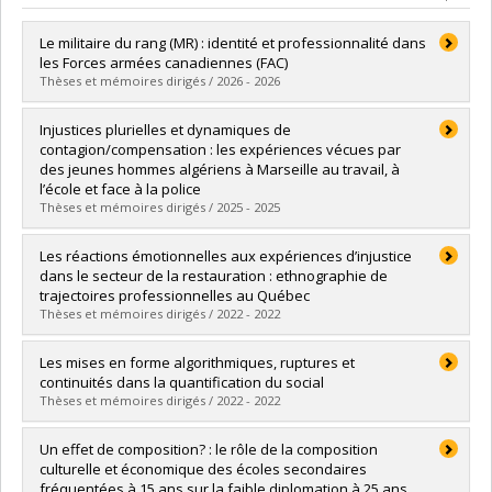
Le militaire du rang (MR) : identité et professionnalité dans
les Forces armées canadiennes (FAC)
Thèses et mémoires dirigés / 2026 - 2026
Diplômé(e) :
Bégin, Eric
Injustices plurielles et dynamiques de
Cycle :
Doctorat
contagion/compensation : les expériences vécues par
Diplôme obtenu :
Ph. D.
des jeunes hommes algériens à Marseille au travail, à
Lien vers le document dans Papyrus
l’école et face à la police
Thèses et mémoires dirigés / 2025 - 2025
Diplômé(e) :
Amorim-Rehmat, Gabriela
Les réactions émotionnelles aux expériences d’injustice
Cycle :
Maîtrise
dans le secteur de la restauration : ethnographie de
Diplôme obtenu :
M. Sc.
trajectoires professionnelles au Québec
Lien vers le document dans Papyrus
Thèses et mémoires dirigés / 2022 - 2022
Diplômé(e) :
Vila Masse, Samantha
Les mises en forme algorithmiques, ruptures et
Cycle :
Doctorat
continuités dans la quantification du social
Diplôme obtenu :
Ph. D.
Thèses et mémoires dirigés / 2022 - 2022
Lien vers le document dans Papyrus
Diplômé(e) :
Lareau, Justine
Un effet de composition? : le rôle de la composition
Cycle :
Maîtrise
culturelle et économique des écoles secondaires
Diplôme obtenu :
M. Sc.
fréquentées à 15 ans sur la faible diplomation à 25 ans