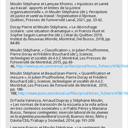
Moulin Stéphane et Lamyae Khomsi, « Injustices et santé
au travail : apports et limites de la justice
organisationnelle », in Moulin Stéphane (dir.),
Perceptions
de justice et santé au travail : l’organisation à l’épreuve
,
Québec, Presses de l’université Laval, 2021, pp. 33-62.
Doray Pierre et Moulin Stéphane, « Le décrochage
scolaire : une situation dramatique », in Francis Huot et
Sophie Seguin-Lamarche (dir.), L’état du Québec 2019,
Institut du Nouveau Monde, Montréal, Del Busso, 2018, pp.
84-89.
Moulin Stéphane, « Classification », in Julien Prud’homme,
Pierre Doray et Frédéric Bouchard (dir.),
Sciences,
technologies et sociétés de A à Z,
Montréal, Les Presses de
l’Université de Montréal, 2015, pp.43-
46,
http://www.pum.umontreal.ca/files/prod/livres_fichiers/9782760
Moulin Stéphane et Beaud Jean-Pierre, « Quantification et
mesure », in Julien Prud’homme, Pierre Doray et Frédéric
Bouchard (dir.),
Sciences, technologies et sociétés de A à Z
,
Montréal, Les Presses de l’Université de Montréal, 2015,
pp. 186-
188,
http://www.pum.umontreal.ca/files/prod/livres_fichiers/978276
Di Paola Vanessa, Arnaud Dupray y Stéphane Moulin,
« Las normas de transición de la escuela a la vida activa
en tres contextos societales », in Pablo Pérez y Mariana
Busso,
Tiempos contingentes: inserción laboral de los jóvenes
en la argentina posneoliberal
(coord), Buenos Aires, Miño y
Dávila/CEIL/Trabajo y Sociedad, 2014, pp.191-209.
Lamarre Francis et Moulin Stéphane, « Le sentiment de